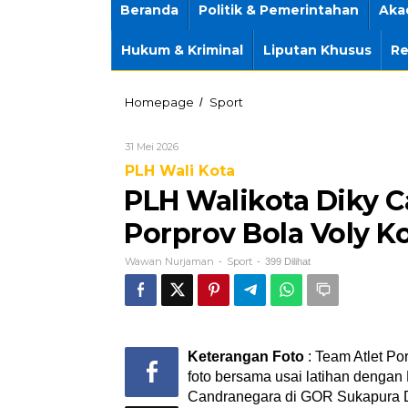
Beranda
Politik & Pemerintahan
Aka
Hukum & Kriminal
Liputan Khusus
Re
PLH
Homepage
Sport
/
Walikota
Diky
Oleh
31 Mei 2026
Candra
Wawan
Monitoring
PLH Wali Kota
Nurjaman
Team
PLH Walikota Diky C
Atlet
Porprov
Porprov Bola Voly Ko
Bola
Voly
Wawan Nurjaman
Sport
-
-
399 Dilihat
Kota
Tasik
Keterangan Foto
: Team Atlet Po
foto bersama usai latihan denga
Candranegara di GOR Sukapura 