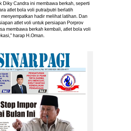
 Diky Candra ini membawa berkah, seperti
 atlet bola voli putra/putri berlatih
‎Bupati Dony Dorong Dewan
a menyempatkan hadir melihat latihan. Dan
nkan Penguatan
Kebudayaan Jadi Penggerak
rsiapan atlet voli untuk persiapan Porprov
 dalam Pembukaan
Implementasi Perda Sumeda
isa membawa berkah kembali, atlet bola voli
6
…
Bekasi,” harap H.Oman.