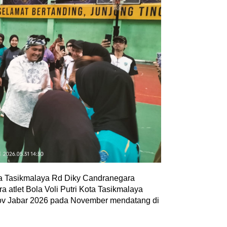
ian Suri Lantik
Ngaji Subuh Bersama MWC N
arcab Pramuka
Katapang Selesaikan 4 Kitab
031, Tegaskan …
Karya Hadratus Syekh KH H…
ustus 2026
Di Akademia, Religi
|
9 Agustus 2026
a Tasikmalaya Rd Diky Candranegara
atlet Bola Voli Putri Kota Tasikmalaya
rov Jabar 2026 pada November mendatang di