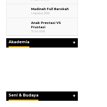
Madinah Full Barokah
1 Agustus 2026
Anak Prestasi VS
Perayaan Belajar & Festival
Frustasi
Gaya Hidup Sehat 2026:
31 Juli 2026
Merayakan Perubahan, Meng…
Di Akademia, Ragam
|
8 Agustus 2026
Akademia
+
U
Kemerdekaa
JURNAL MATARUMA 2026
Di Akademia, Ragam
MENGUSUNG SEMANGAT
“BELAJAR DARI WARISAN,
BERKARYA UNTUK PE…
Seni & Budaya
+