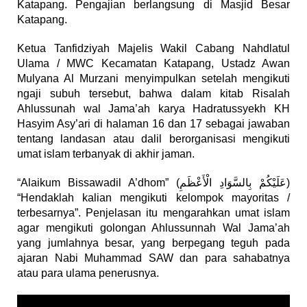
Katapang. Pengajian berlangsung di Masjid Besar
Katapang.
Ketua Tanfidziyah Majelis Wakil Cabang Nahdlatul
Ulama / MWC Kecamatan Katapang, Ustadz Awan
Mulyana Al Murzani menyimpulkan setelah mengikuti
ngaji subuh tersebut, bahwa dalam kitab Risalah
Ahlussunah wal Jama’ah karya Hadratussyekh KH
Hasyim Asy’ari di halaman 16 dan 17 sebagai jawaban
tentang landasan atau dalil berorganisasi mengikuti
umat islam terbanyak di akhir jaman.
“Alaikum Bissawadil A’dhom” (عَلَيْكُمْ بِالسَّوَادِ الْأَعْظَمِ)
“Hendaklah kalian mengikuti kelompok mayoritas /
terbesarnya”. Penjelasan itu mengarahkan umat islam
agar mengikuti golongan Ahlussunnah Wal Jama’ah
yang jumlahnya besar, yang berpegang teguh pada
ajaran Nabi Muhammad SAW dan para sahabatnya
atau para ulama penerusnya.