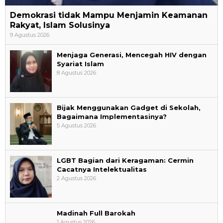
Demokrasi tidak Mampu Menjamin Keamanan
Rakyat, Islam Solusinya
9 Agustus 2026
Menjaga Generasi, Mencegah HIV dengan
Syariat Islam
8 Agustus 2026
Bijak Menggunakan Gadget di Sekolah,
Bagaimana Implementasinya?
5 Agustus 2026
LGBT Bagian dari Keragaman: Cermin
Cacatnya Intelektualitas
2 Agustus 2026
Madinah Full Barokah
Perayaan Belajar & Festival Gaya Hidup Sehat
1 Agustus 2026