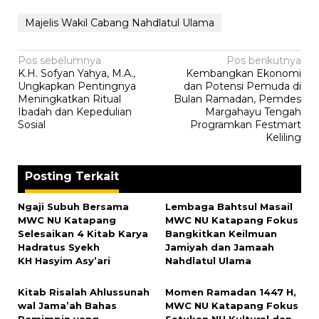
Majelis Wakil Cabang Nahdlatul Ulama
Navigasi
Pos sebelumnya
Pos berikutnya
K.H. Sofyan Yahya, M.A.,
Kembangkan Ekonomi
pos
Ungkapkan Pentingnya
dan Potensi Pemuda di
Meningkatkan Ritual
Bulan Ramadan, Pemdes
Ibadah dan Kepedulian
Margahayu Tengah
Sosial
Programkan Festmart
Keliling
Posting Terkait
Ngaji Subuh Bersama
Lembaga Bahtsul Masail
MWC NU Katapang
MWC NU Katapang Fokus
Selesaikan 4 Kitab Karya
Bangkitkan Keilmuan
Hadratus Syekh
Jamiyah dan Jamaah
KH Hasyim Asy’ari
Nahdlatul Ulama
Kitab Risalah Ahlussunah
Momen Ramadan 1447 H,
wal Jama’ah Bahas
MWC NU Katapang Fokus
Pemimpin yang
Satukan NU Kultural dan