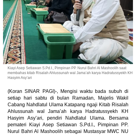
Kiayi Asep Setiawan S.Pd.I., Pimpinan PP. Nurul Bahri Al Mashoolih saat
membahas kitab Risalah Ahlussunah wal Jama’ah karya Hadratussyekh KH
Hasyim Asy’ari
(Koran SINAR PAGI)-, Mengisi waktu bada subuh di
setiap hari sabtu di bulan Ramadan, Majelis Wakil
Cabang Nahdlatul Ulama Katapang ngaji Kitab Risalah
Ahlussunah wal Jama’ah karya Hadratussyekh KH
Hasyim Asy’ari, pendiri Nahdlatul Ulama. Bersama
pemateri Kiayi Asep Setiawan S.Pd.I., Pimpinan PP.
Nurul Bahri Al Mashoolih sebagai Mustasyar MWC NU