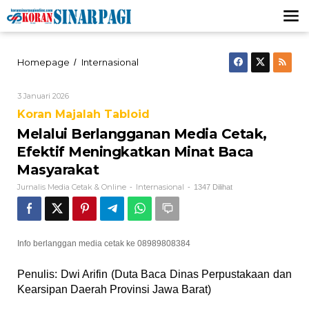
Lewati
ke
konten
Melalui
Homepage
Internasional
/
Berlangganan
Media
Oleh
3 Januari 2026
Cetak,
Jurnalis
Efektif
Koran Majalah Tabloid
Media
Meningkatkan
Cetak
Melalui Berlangganan Media Cetak,
&
Minat
Online
Baca
Efektif Meningkatkan Minat Baca
Masyarakat
Masyarakat
Jurnalis Media Cetak & Online
Internasional
-
-
1347 Dilihat
Info berlanggan media cetak ke 08989808384
Penulis: Dwi Arifin (Duta Baca Dinas Perpustakaan dan
Kearsipan Daerah Provinsi Jawa Barat)