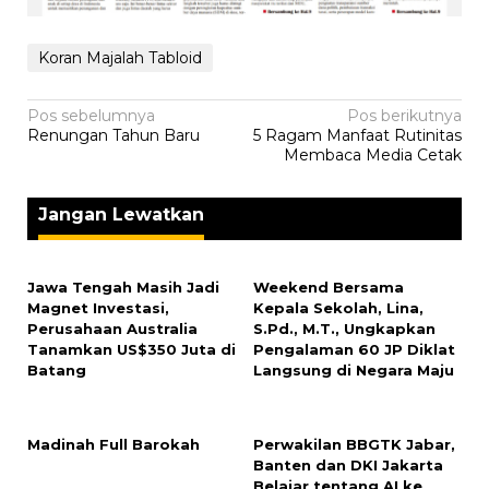
Koran Majalah Tabloid
Navigasi
Pos sebelumnya
Pos berikutnya
Renungan Tahun Baru
5 Ragam Manfaat Rutinitas
pos
Membaca Media Cetak
Jangan Lewatkan
Jawa Tengah Masih Jadi
Weekend Bersama
Magnet Investasi,
Kepala Sekolah, Lina,
Perusahaan Australia
S.Pd., M.T., Ungkapkan
Tanamkan US$350 Juta di
Pengalaman 60 JP Diklat
Batang
Langsung di Negara Maju
Madinah Full Barokah
Perwakilan BBGTK Jabar,
Banten dan DKI Jakarta
Belajar tentang AI ke