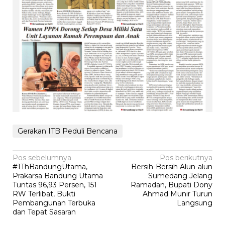
Gerakan ITB Peduli Bencana
Navigasi
Pos sebelumnya
Pos berikutnya
#1ThBandungUtama,
‎Bersih-Bersih Alun-alun
pos
Prakarsa Bandung Utama
Sumedang Jelang
Tuntas 96,93 Persen, 151
Ramadan, Bupati Dony
RW Terlibat, Bukti
Ahmad Munir Turun
Pembangunan Terbuka
Langsung
dan Tepat Sasaran