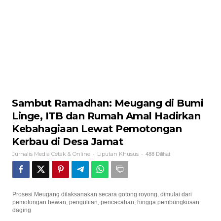
Sambut Ramadhan: Meugang di Bumi
Linge, ITB dan Rumah Amal Hadirkan
Kebahagiaan Lewat Pemotongan
Kerbau di Desa Jamat
Jurnalis Media Cetak & Online
Liputan Khusus
-
-
488 Dilihat
Prosesi Meugang dilaksanakan secara gotong royong, dimulai dari
pemotongan hewan, pengulitan, pencacahan, hingga pembungkusan
daging