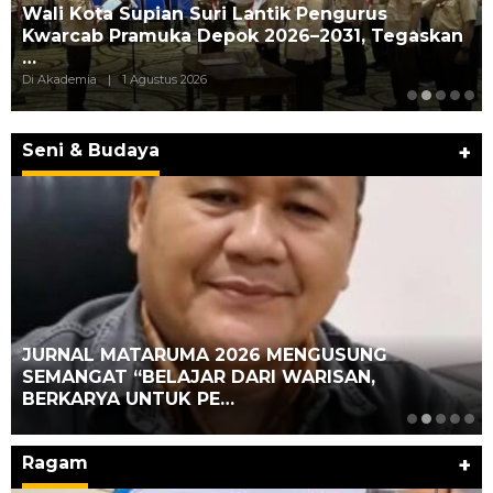
Wali Kota Supian Suri Lantik Pengurus
Kwarcab Pramuka Depok 2026–2031, Tegaskan
…
Di Akademia
|
1 Agustus 2026
Seni & Budaya
+
JURNAL MATARUMA 2026 MENGUSUNG
SEMANGAT “BELAJAR DARI WARISAN,
BERKARYA UNTUK PE…
Ragam
+