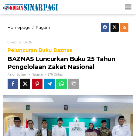
Lewati
ke
konten
BAZNAS
Homepage
Ragam
/
Luncurkan
Buku
Oleh
8 Februari 2026
25
Andi
Tahun
Peluncuran Buku Baznas
Sovian
Pengelolaan
BAZNAS Luncurkan Buku 25 Tahun
Zakat
Nasional
Pengelolaan Zakat Nasional
Andi Sovian
Ragam
-
-
176 Dilihat