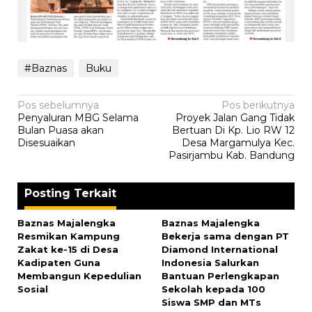
#Baznas
Buku
Navigasi
Pos sebelumnya
Pos berikutnya
Penyaluran MBG Selama
Proyek Jalan Gang Tidak
pos
Bulan Puasa akan
Bertuan Di Kp. Lio RW 12
Disesuaikan
Desa Margamulya Kec.
Pasirjambu Kab. Bandung
Posting Terkait
Baznas Majalengka
Baznas Majalengka
Resmikan Kampung
Bekerja sama dengan PT
Zakat ke-15 di Desa
Diamond International
Kadipaten Guna
Indonesia Salurkan
Membangun Kepedulian
Bantuan Perlengkapan
Sosial
Sekolah kepada 100
Siswa SMP dan MTs