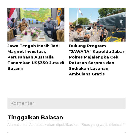
Jawa Tengah Masih Jadi
Dukung Program
Magnet Investasi,
“JAWARA” Kapolda Jabar,
Perusahaan Australia
Polres Majalengka Cek
Tanamkan US$350 Juta di
Ratusan Sarpras dan
Batang
Sediakan Layanan
Ambulans Gratis
Komentar
Tinggalkan Balasan
Alamat email Anda tidak akan dipublikasikan.
Ruas yang wajib ditandai
*