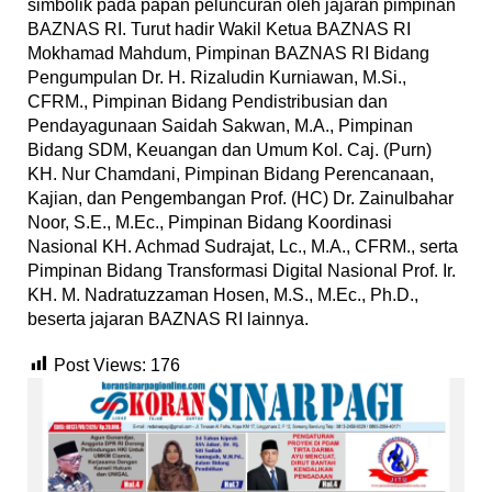
simbolik pada papan peluncuran oleh jajaran pimpinan
BAZNAS RI. Turut hadir Wakil Ketua BAZNAS RI
Mokhamad Mahdum, Pimpinan BAZNAS RI Bidang
Pengumpulan Dr. H. Rizaludin Kurniawan, M.Si.,
CFRM., Pimpinan Bidang Pendistribusian dan
Pendayagunaan Saidah Sakwan, M.A., Pimpinan
Bidang SDM, Keuangan dan Umum Kol. Caj. (Purn)
KH. Nur Chamdani, Pimpinan Bidang Perencanaan,
Kajian, dan Pengembangan Prof. (HC) Dr. Zainulbahar
Noor, S.E., M.Ec., Pimpinan Bidang Koordinasi
Nasional KH. Achmad Sudrajat, Lc., M.A., CFRM., serta
Pimpinan Bidang Transformasi Digital Nasional Prof. Ir.
KH. M. Nadratuzzaman Hosen, M.S., M.Ec., Ph.D.,
beserta jajaran BAZNAS RI lainnya.
Post Views:
176