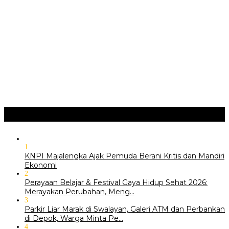
JURNAL MATARUMA 2026 MENGUSUNG SEMANGAT
“BELAJAR DARI WARISAN, BERKARYA UNTUK PE…
Hari Pertama Festival Depok Lama 2026 Pecah : Parade 12
Marga Banjiri Jalan Pemu…
‎Wabup Fajar Serahkan Bantuan Petani Tembakau di Sukasari
‎Bupati Tekankan Penguatan Akar Budaya dalam Pembukaan
Ngalaksa 2026
Ragam
+
1
KNPI Majalengka Ajak Pemuda Berani Kritis dan Mandiri
Ekonomi
2
Perayaan Belajar & Festival Gaya Hidup Sehat 2026:
Merayakan Perubahan, Meng…
3
Parkir Liar Marak di Swalayan, Galeri ATM dan Perbankan
di Depok, Warga Minta Pe…
4