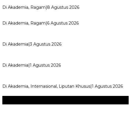
Merayakan Perubahan, Meng…
Di Akademia, Ragam
|
8 Agustus 2026
Kemerdekaan dan Maknanya
Di Akademia, Ragam
|
6 Agustus 2026
AYIMUN 2026 Depok Resmi Dibuka, Chandra: Ini Ruang
Lahirkan Pemimpin Masa Depan
Di Akademia
|
3 Agustus 2026
Wali Kota Supian Suri Lantik Pengurus Kwarcab Pramuka
Depok 2026–2031, Tegaskan …
Di Akademia
|
1 Agustus 2026
Weekend Bersama Kepala Sekolah, Lina, S.Pd., M.T.,
Ungkapkan Pengalaman 60 JP Di…
Di Akademia, Internasional, Liputan Khusus
|
1 Agustus 2026
Seni & Budaya
+
‎Bupati Dony Dorong Dewan Kebudayaan Jadi Penggerak
Implementasi Perda Sumedang …