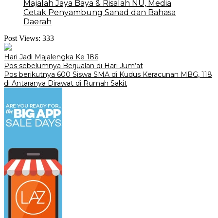
Majalah Jaya Baya & Risalah NU, Media
Cetak Penyambung Sanad dan Bahasa
Daerah
Post Views:
333
Hari Jadi Majalengka Ke 186
Navigasi
Pos sebelumnya
Berjualan di Hari Jum’at
Pos berikutnya
600 Siswa SMA di Kudus Keracunan MBG, 118
pos
di Antaranya Dirawat di Rumah Sakit