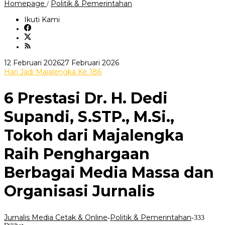
6
Homepage
Politik & Pemerintahan
/
Prestasi
Dr.
Ikuti Kami
H.
Dedi
Supandi,
S.STP.,
M.Si.,
oleh
12 Februari 2026
27 Februari 2026
Tokoh
Jurnalis
Hari Jadi Majalengka Ke 186
dari
Media
Majalengka
Cetak
Raih
6 Prestasi Dr. H. Dedi
&
Penghargaan
Online
Berbagai
Supandi, S.STP., M.Si.,
Media
Massa
Tokoh dari Majalengka
dan
Organisasi
Jurnalis
Raih Penghargaan
Berbagai Media Massa dan
Organisasi Jurnalis
Jurnalis Media Cetak & Online
Politik & Pemerintahan
-
-
333