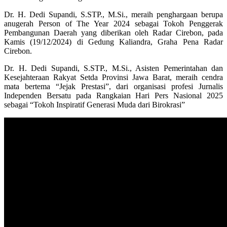
Dr. H. Dedi Supandi, S.STP., M.Si., meraih penghargaan berupa
anugerah Person of The Year 2024 sebagai Tokoh Penggerak
Pembangunan Daerah yang diberikan oleh Radar Cirebon, pada
Kamis (19/12/2024) di Gedung Kaliandra, Graha Pena Radar
Cirebon.
Dr. H. Dedi Supandi, S.STP., M.Si., Asisten Pemerintahan dan
Kesejahteraan Rakyat Setda Provinsi Jawa Barat, meraih cendra
mata bertema “Jejak Prestasi”, dari organisasi profesi Jurnalis
Independen Bersatu pada Rangkaian Hari Pers Nasional 2025
sebagai “Tokoh Inspiratif Generasi Muda dari Birokrasi”