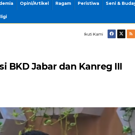
demia
Opini/Artikel
Ragam
Peristiwa
Seni & Buda
ligi
Ikuti Kami
i BKD Jabar dan Kanreg III