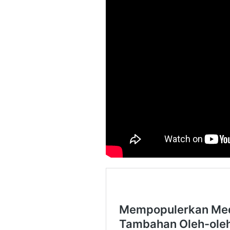
Menjadi Guru 
Menyenangk
Di Akademia, Opini/Ar
‎Bupati Teka
Akar Budaya
Ngalaksa 202