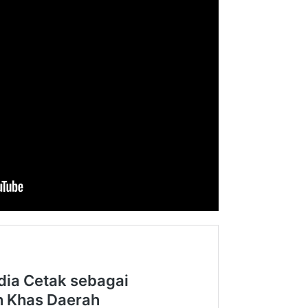
Inspiratif dan
an
Kemerdekaan dan Maknanya
tikel
|
28 Juli 2026
Di Akademia, Ragam
|
6 Agustus 2026
‎Bupati Dony Dorong Dewan
nkan Penguatan
Kebudayaan Jadi Penggerak
 dalam Pembukaan
Implementasi Perda Sumeda
6
…