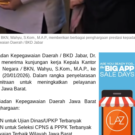
/ BKN, Wahyu, S.Kom., M.A.P., memberikan berbagai penghargaan prestasi kepad
awaian Daerah / BKD Jabar
adan Kepegawaian Daerah / BKD Jabar, Dr.
, menerima kunjungan kerja Kepala Kantor
n Negara
/
BKN
,
Wahyu, S.Kom., M.A.P., ke
 (20/01/2026). Dalam rangka penyelarasan
itraan untuk meningkatkan pelayanan
 Jawa Barat.
 Badan Kepegawaian Daerah Jawa Barat
hargaan:
N untuk Ujian Dinas/UPKP Terbanyak
KN untuk Seleksi CPNS & PPPK Terbanyak
aian Terbaik Wilayah Jawa Barat