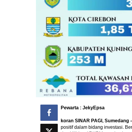
Pewarta : JekyEpsa
‎koran SINAR PAGI, Sumedang 
positif dalam bidang investasi. Be