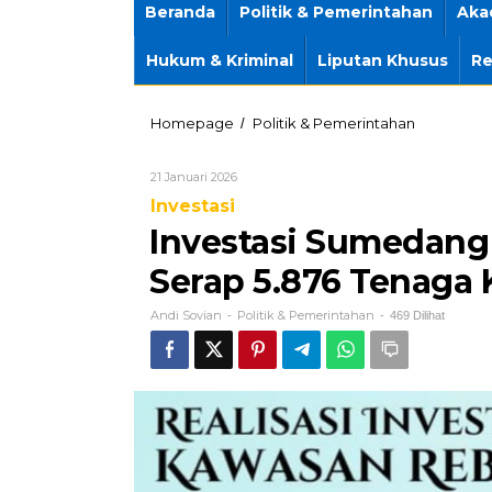
Beranda
Politik & Pemerintahan
Aka
Hukum & Kriminal
Liputan Khusus
Re
‎Investasi
Homepage
Politik & Pemerintahan
/
Sumedang
2025
Oleh
21 Januari 2026
Tembus
Andi
Rp5,6
Investasi
Sovian
Triliun,
‎Investasi Sumedang
Serap
5.876
Serap 5.876 Tenaga 
Tenaga
Kerja
Andi Sovian
Politik & Pemerintahan
-
-
469 Dilihat