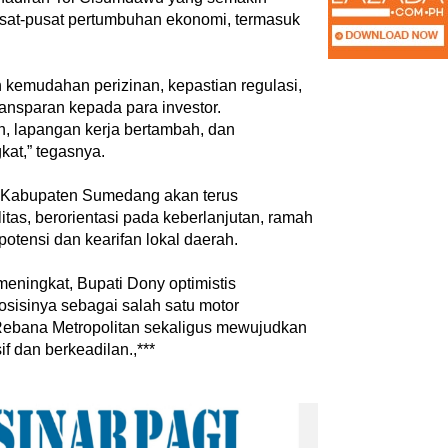
at-pusat pertumbuhan ekonomi, termasuk
 kemudahan perizinan, kepastian regulasi,
ransparan kepada para investor.
Inspiratif dan
uh, lapangan kerja bertambah, dan
an
Kemerdekaan dan Maknanya
at,” tegasnya.
tikel
|
28 Juli 2026
Di Akademia, Ragam
|
6 Agustus 2026
 Kabupaten Sumedang akan terus
tas, berorientasi pada keberlanjutan, ramah
potensi dan kearifan lokal daerah.
 meningkat, Bupati Dony optimistis
sinya sebagai salah satu motor
‎Bupati Dony Dorong Dewan
ebana Metropolitan sekaligus mewujudkan
nkan Penguatan
Kebudayaan Jadi Penggerak
f dan berkeadilan.,***
 dalam Pembukaan
Implementasi Perda Sumeda
6
…