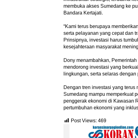
membuka akses Sumedang ke pus
Bandara Kertajati.
‎“Kami terus berupaya memberikan
serta pelayanan yang cepat dan t
Menjadi Guru 
‎Prinsipnya, investasi harus tumb
Menyenangk
kesejahteraan masyarakat meningk
Di Akademia, Opini/Ar
‎Dony menambahkan, Pemerintah
mendorong investasi yang berkuali
lingkungan, serta selaras dengan 
‎Dengan tren investasi yang terus
Sumedang mampu memperkuat posi
penggerak ekonomi di Kawasan R
‎Bupati Teka
pertumbuhan ekonomi yang inklusi
Akar Budaya
Ngalaksa 202
Post Views:
469