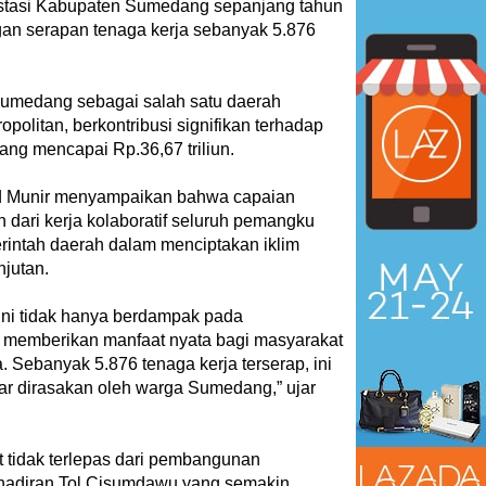
estasi Kabupaten Sumedang sepanjang tahun
gan serapan tenaga kerja sebanyak 5.876
Sumedang sebagai salah satu daerah
politan, berkontribusi signifikan terhadap
yang mencapai Rp.36,67 triliun.
d Munir menyampaikan bahwa capaian
 dari kerja kolaboratif seluruh pemangku
rintah daerah dalam menciptakan iklim
njutan.
i ini tidak hanya berdampak pada
a memberikan manfaat nyata bagi masyarakat
. Sebanyak 5.876 tenaga kerja terserap, ini
ar dirasakan oleh warga Sumedang,” ujar
t tidak terlepas dari pembangunan
 kehadiran Tol Cisumdawu yang semakin