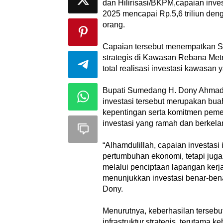
dan Hilirisasi/BKPM,capaian inv
2025 mencapai Rp.5,6 triliun den
orang.
‎Capaian tersebut menempatkan 
strategis di Kawasan Rebana Metro
total realisasi investasi kawasan 
‎Bupati Sumedang H. Dony Ahma
investasi tersebut merupakan buah
kepentingan serta komitmen peme
investasi yang ramah dan berkela
‎“Alhamdulillah, capaian investas
pertumbuhan ekonomi, tetapi jug
melalui penciptaan lapangan kerja
menunjukkan investasi benar-ben
Dony.
‎Menurutnya, keberhasilan tersebu
infrastruktur strategis, terutama