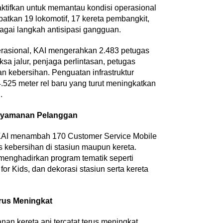
ktifkan untuk memantau kondisi operasional
‎Bupati Dony Dorong Dewan
atkan 19 lokomotif, 17 kereta pembangkit,
nkan Penguatan
Kebudayaan Jadi Penggerak
ebagai langkah antisipasi gangguan.
 dalam Pembukaan
Implementasi Perda Sumeda
6
…
rasional, KAI mengerahkan 2.483 petugas
a jalur, penjaga perlintasan, petugas
 kebersihan. Penguatan infrastruktur
525 meter rel baru yang turut meningkatkan
.
nyamanan Pelanggan
 KAI menambah 170 Customer Service Mobile
s kebersihan di stasiun maupun kereta.
menghadirkan program tematik seperti
 for Kids, dan dekorasi stasiun serta kereta
erus Meningkat
nan kereta api tercatat terus meningkat.