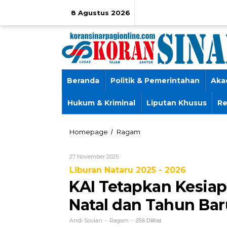
Lewati
ke
8 Agustus 2026
konten
Beranda
Politik & Pemerintahan
Aka
Hukum & Kriminal
Liputan Khusus
Re
KAI
Homepage
Ragam
/
Tetapkan
Kesiapan
Oleh
27 November 2025
Penuh
Andi
untuk
Liburan Nataru 2025 - 2026
Sovian
Angkutan
KAI Tetapkan Kesia
Natal
dan
Natal dan Tahun Bar
Tahun
Baru
Andi Sovian
Ragam
-
-
256 Dilihat
2025/2026