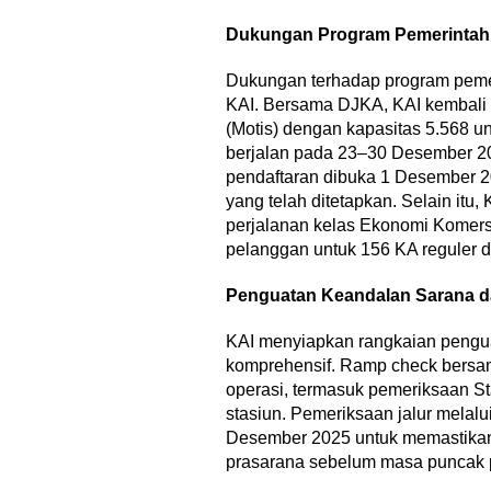
Dukungan Program Pemerintah:
Dukungan terhadap program pemer
KAI. Bersama DJKA, KAI kembali
(Motis) dengan kapasitas 5.568 u
berjalan pada 23–30 Desember 2
pendaftaran dibuka 1 Desember 20
yang telah ditetapkan. Selain itu
perjalanan kelas Ekonomi Komers
Weekend Ber
pelanggan untuk 156 KA reguler 
Sekolah, Lina,
Ungkapkan P
Penguatan Keandalan Sarana d
Di…
Di Akademia, Internas
KAI menyiapkan rangkaian pengua
Agustus 2026
komprehensif. Ramp check bersam
operasi, termasuk pemeriksaan 
stasiun. Pemeriksaan jalur melalu
Desember 2025 untuk memastikan
prasarana sebelum masa puncak 