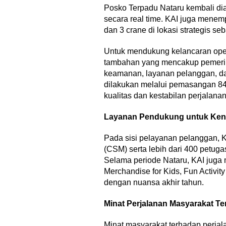
Posko Terpadu Nataru kembali dia
secara real time. KAI juga menemp
‎Bupati Teka
dan 3 crane di lokasi strategis s
Akar Budaya
Ngalaksa 202
Untuk mendukung kelancaran ope
tambahan yang mencakup pemeriks
keamanan, layanan pelanggan, dan
dilakukan melalui pemasangan 84.
kualitas dan kestabilan perjalanan
Layanan Pendukung untuk Ke
Pada sisi pelayanan pelanggan,
(CSM) serta lebih dari 400 petuga
Selama periode Nataru, KAI juga 
Merchandise for Kids, Fun Activity
dengan nuansa akhir tahun.
Minat Perjalanan Masyarakat T
Minat masyarakat terhadap perjala