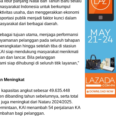
libur panjang Natal dan Tahun Baru selalu
asyarakat Indonesia untuk berkumpul
ktivitas usaha, dan menggerakkan ekonomi
sportasi publik menjadi faktor kunci dalam
syarakat dari berbagai daerah.
bagai tujuan utama, menjaga performansi
enyamanan pelanggan pada seluruh tahapan
erangkatan hingga setelah tiba di stasiun
KAI siap mendukung masyarakat menikmati
an dan lancar. Bila pelanggan
 siap dihubungi di seluruh titik layanan,”
an Meningkat
 kapasitas angkut sebesar 49.635.448
en dibanding tahun sebelumnya, serta total
g juga meningkat dari Nataru 2024/2025.
permintaan, KAI menambah 54 perjalanan KA
tambahan bagi pelanggan.