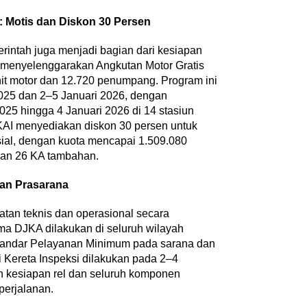
 Motis dan Diskon 30 Persen
intah juga menjadi bagian dari kesiapan
 menyelenggarakan Angkutan Motor Gratis
nit motor dan 12.720 penumpang. Program ini
025 dan 2–5 Januari 2026, dengan
25 hingga 4 Januari 2026 di 14 stasiun
, KAI menyediakan diskon 30 persen untuk
ial, dengan kuota mencapai 1.509.080
sama Kepala
dan 26 KA tambahan.
 S.Pd., M.T.,
Perayaan Belajar & Festival
engalaman 60 JP
an Prasarana
Gaya Hidup Sehat 2026:
Merayakan Perubahan, Meng…
ional, Liputan Khusus
|
1
tan teknis dan operasional secara
Di Akademia, Ragam
|
8 Agustus 2026
a DJKA dilakukan di seluruh wilayah
Standar Pelayanan Minimum pada sarana dan
i Kereta Inspeksi dilakukan pada 2–4
 kesiapan rel dan seluruh komponen
perjalanan.