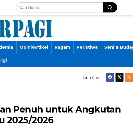
demia
Opini/Artikel
Ragam
Peristiwa
Seni & Buda
ligi
Ikuti Kami
pan Penuh untuk Angkutan
u 2025/2026