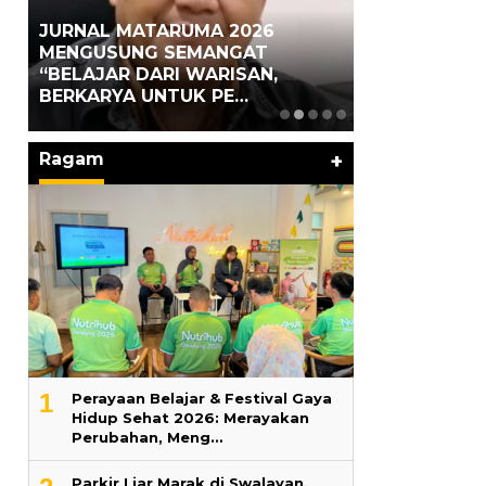
JURNAL MATARUMA 2026
MENGUSUNG SEMANGAT
Hari Pertama
ng
“BELAJAR DARI WARISAN,
Lama 2026 Pe
BERKARYA UNTUK PE…
Marga Banjir
Ragam
+
1
Perayaan Belajar & Festival Gaya
Hidup Sehat 2026: Merayakan
Perubahan, Meng…
Parkir Liar Marak di Swalayan,