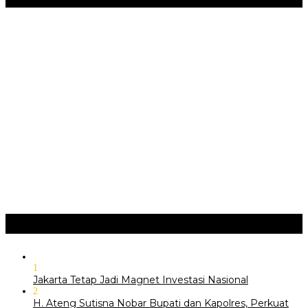
‎Bupati Dony Dorong Dewan Kebudayaan Jadi Penggerak
Implementasi Perda Sumedang …
JURNAL MATARUMA 2026 MENGUSUNG SEMANGAT
“BELAJAR DARI WARISAN, BERKARYA UNTUK PE…
Hari Pertama Festival Depok Lama 2026 Pecah : Parade 12
Marga Banjiri Jalan Pemu…
‎Wabup Fajar Serahkan Bantuan Petani Tembakau di Sukasari
‎Bupati Tekankan Penguatan Akar Budaya dalam Pembukaan
Ngalaksa 2026
Ragam
+
1
Jakarta Tetap Jadi Magnet Investasi Nasional
2
H. Ateng Sutisna Nobar Bupati dan Kapolres, Perkuat