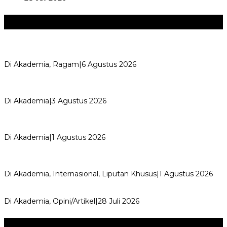
Akademia
+
Kemerdekaan dan Maknanya
Di Akademia, Ragam
|
6 Agustus 2026
AYIMUN 2026 Depok Resmi Dibuka, Chandra: Ini Ruang
Lahirkan Pemimpin Masa Depan
Di Akademia
|
3 Agustus 2026
Wali Kota Supian Suri Lantik Pengurus Kwarcab Pramuka
Depok 2026–2031, Tegaskan …
Di Akademia
|
1 Agustus 2026
Weekend Bersama Kepala Sekolah, Lina, S.Pd., M.T.,
Ungkapkan Pengalaman 60 JP Di…
Di Akademia, Internasional, Liputan Khusus
|
1 Agustus 2026
Menjadi Guru Inspiratif dan Menyenangkan
Di Akademia, Opini/Artikel
|
28 Juli 2026
Seni & Budaya
+