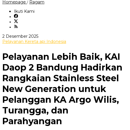
Pelayanan
Homepage
Ragam
/
Lebih
Baik,
Ikuti Kami
KAI
Daop
2
Bandung
Hadirkan
oleh
2 Desember 2025
Rangkaian
andi
Pelayanan Kereta api Indonesia
Stainless
sovian
Steel
New
Pelayanan Lebih Baik, KAI
Generation
untuk
Daop 2 Bandung Hadirkan
Pelanggan
KA
Rangkaian Stainless Steel
Argo
Wilis,
Turangga,
New Generation untuk
dan
Parahyangan
Pelanggan KA Argo Wilis,
Turangga, dan
Parahyangan