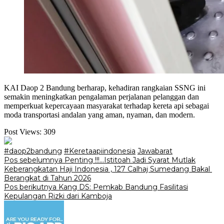
KAI Daop 2 Bandung berharap, kehadiran rangkaian SSNG ini
semakin meningkatkan pengalaman perjalanan pelanggan dan
memperkuat kepercayaan masyarakat terhadap kereta api sebagai
moda transportasi andalan yang aman, nyaman, dan modern.
Post Views:
309
#daop2bandung
#Keretaapiindonesia
Jawabarat
Navigasi
Pos sebelumnya
‎Penting !!!…Istitoah Jadi Syarat Mutlak
Keberangkatan Haji Indonesia , 127 Calhaj Sumedang Bakal
pos
Berangkat di Tahun 2026
Pos berikutnya
Kang DS: Pemkab Bandung Fasilitasi
Kepulangan Rizki dari Kamboja