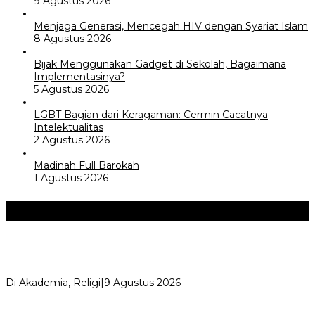
9 Agustus 2026
Menjaga Generasi, Mencegah HIV dengan Syariat Islam
8 Agustus 2026
Bijak Menggunakan Gadget di Sekolah, Bagaimana
Implementasinya?
5 Agustus 2026
LGBT Bagian dari Keragaman: Cermin Cacatnya
Intelektualitas
2 Agustus 2026
Madinah Full Barokah
1 Agustus 2026
Akademia
+
Ngaji Subuh Bersama MWC NU Katapang Selesaikan 4 Kitab
Karya Hadratus Syekh KH H…
Di Akademia, Religi
|
9 Agustus 2026
Perayaan Belajar & Festival Gaya Hidup Sehat 2026: