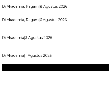
Merayakan Perubahan, Meng…
Di Akademia, Ragam
|
8 Agustus 2026
Kemerdekaan dan Maknanya
Di Akademia, Ragam
|
6 Agustus 2026
AYIMUN 2026 Depok Resmi Dibuka, Chandra: Ini Ruang
Lahirkan Pemimpin Masa Depan
Di Akademia
|
3 Agustus 2026
Wali Kota Supian Suri Lantik Pengurus Kwarcab Pramuka
Depok 2026–2031, Tegaskan …
Di Akademia
|
1 Agustus 2026
Seni & Budaya
+
‎Bupati Dony Dorong Dewan Kebudayaan Jadi Penggerak
Implementasi Perda Sumedang …
JURNAL MATARUMA 2026 MENGUSUNG SEMANGAT
“BELAJAR DARI WARISAN, BERKARYA UNTUK PE…
Hari Pertama Festival Depok Lama 2026 Pecah : Parade 12