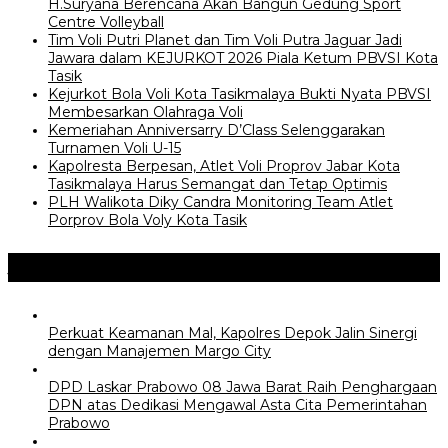
H.Suryana Berencana Akan Bangun Gedung Sport
Centre Volleyball
Tim Voli Putri Planet dan Tim Voli Putra Jaguar Jadi
Jawara dalam KEJURKOT 2026 Piala Ketum PBVSI Kota
Tasik
Kejurkot Bola Voli Kota Tasikmalaya Bukti Nyata PBVSI
Membesarkan Olahraga Voli
Kemeriahan Anniversarry D’Class Selenggarakan
Turnamen Voli U-15
Kapolresta Berpesan, Atlet Voli Proprov Jabar Kota
Tasikmalaya Harus Semangat dan Tetap Optimis
PLH Walikota Diky Candra Monitoring Team Atlet
Porprov Bola Voly Kota Tasik
Jangan Lewatkan
Perkuat Keamanan Mal, Kapolres Depok Jalin Sinergi
dengan Manajemen Margo City
DPD Laskar Prabowo 08 Jawa Barat Raih Penghargaan
DPN atas Dedikasi Mengawal Asta Cita Pemerintahan
Prabowo