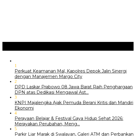
Marga Banjiri Jalan Pemu…
‎Wabup Fajar Serahkan Bantuan Petani Tembakau di Sukasari
‎Bupati Tekankan Penguatan Akar Budaya dalam Pembukaan
Ngalaksa 2026
Ragam
+
1
Perkuat Keamanan Mal, Kapolres Depok Jalin Sinergi
dengan Manajemen Margo City
2
DPD Laskar Prabowo 08 Jawa Barat Raih Penghargaan
DPN atas Dedikasi Mengawal Ast…
3
KNPI Majalengka Ajak Pemuda Berani Kritis dan Mandiri
Ekonomi
4
Perayaan Belajar & Festival Gaya Hidup Sehat 2026:
Merayakan Perubahan, Meng…
5
Parkir Liar Marak di Swalayan, Galeri ATM dan Perbankan