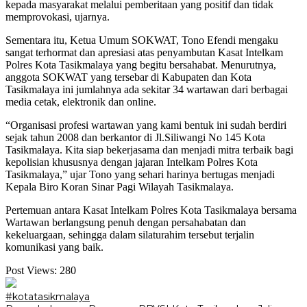
kepada masyarakat melalui pemberitaan yang positif dan tidak
memprovokasi, ujarnya.
Sementara itu, Ketua Umum SOKWAT, Tono Efendi mengaku
sangat terhormat dan apresiasi atas penyambutan Kasat Intelkam
Polres Kota Tasikmalaya yang begitu bersahabat. Menurutnya,
anggota SOKWAT yang tersebar di Kabupaten dan Kota
Tasikmalaya ini jumlahnya ada sekitar 34 wartawan dari berbagai
media cetak, elektronik dan online.
“Organisasi profesi wartawan yang kami bentuk ini sudah berdiri
sejak tahun 2008 dan berkantor di Jl.Siliwangi No 145 Kota
Tasikmalaya. Kita siap bekerjasama dan menjadi mitra terbaik bagi
kepolisian khususnya dengan jajaran Intelkam Polres Kota
Tasikmalaya,” ujar Tono yang sehari harinya bertugas menjadi
Kepala Biro Koran Sinar Pagi Wilayah Tasikmalaya.
Pertemuan antara Kasat Intelkam Polres Kota Tasikmalaya bersama
Wartawan berlangsung penuh dengan persahabatan dan
kekeluargaan, sehingga dalam silaturahim tersebut terjalin
komunikasi yang baik.
Post Views:
280
#kotatasikmalaya