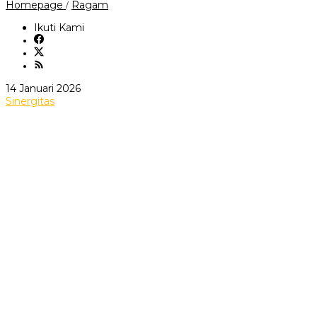
Jalin
Homepage
Ragam
/
Sinergisitas,
Solidaritas
Ikuti Kami
Komunikasi
Wartawan
Tasikmalaya
Silaturahmi
Dengan
oleh
14 Januari 2026
Kasat
Wawan
Sinergitas
Intelkam
Nurjaman
Polresta
Tasikmalaya