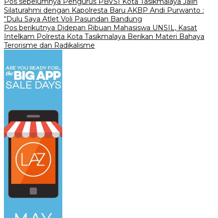
Navigasi
Pos sebelumnya
Pengurus PBVSI Kota Tasikmalaya Jalin
Silaturahmi dengan Kapolresta Baru AKBP Andi Purwanto :
pos
“Dulu Saya Atlet Voli Pasundan Bandung
Pos berikutnya
Didepan Ribuan Mahasiswa UNSIL, Kasat
Intelkam Polresta Kota Tasikmalaya Berikan Materi Bahaya
Terorisme dan Radikalisme