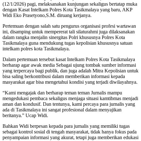
(12/1/2026) pagi, melaksanakan kunjungan sekaligus bertatap muka
dengan Kasat Intelkam Polres Kota Tasikmalaya yang baru, AKP
Widi Eko Prasetyono,S.M. diruang kerjanya.
Pertemuan dengan salah satu pengurus organisasi profesi wartawan
ini, disamping untuk mempererat tali silaturahmi juga dilaksanakan
dalam rangka menjalin sinergitas Polri khususnya Polres Kota
Tasikmalaya guna mendukung tugas kepolisian khususnya satuan
intelkam polres kota Tasikmalaya.
Dalam pertemuan tersebut kasat Intelkam Polres Kota Tasikmalaya
berharap agar awak media Sebagai ujung tombak sumber informasi
yang terpercaya bagi publik, dan juga adalah Mitra Kepolisian untuk
bisa saling berkontribusi dalam memberikan informasi kepada
masyarakat agar bisa mengetahui kondisi yang terjadi diwilayahnya.
“Kami mengajak dan berharap teman teman Jurnalis mampu
mengedukasi pembaca sekaligus menjaga situasi kamtibmas menjadi
aman dan kondusif. Dan tentunya, kami percaya para jurnalis yang
ada di Tasikmalaya ini sangat profesional dalam menyajikan
beritanya.” Ucap Widi.
Bahkan Widi berpesan kepada para jurnalis yang memiliki tugas
sebagai kontrol sosial di tengah masyarakat, tidak hanya fokus pada
penyampaian informasi yang akurat, tetapi juga memberikan edukasi