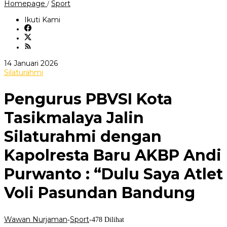
Pengurus
Homepage
Sport
/
PBVSI
Kota
Ikuti Kami
Tasikmalaya
Jalin
Silaturahmi
dengan
Kapolresta
oleh
14 Januari 2026
Baru
Wawan
Silaturahmi
AKBP
Nurjaman
Andi
Purwanto
Pengurus PBVSI Kota
:
"Dulu
Tasikmalaya Jalin
Saya
Atlet
Silaturahmi dengan
Voli
Pasundan
Bandung
Kapolresta Baru AKBP Andi
Purwanto : “Dulu Saya Atlet
Voli Pasundan Bandung
Wawan Nurjaman
Sport
-
-
478 Dilihat