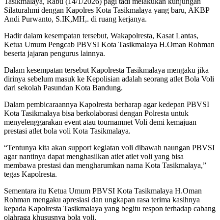
Tasikmalaya, Rabu (14/1/2026) pagi tadi melakukan kunjungan
Silaturahmi dengan Kapolres Kota Tasikmalaya yang baru, AKBP
Andi Purwanto, S.IK,MH,. di ruang kerjanya.
Hadir dalam kesempatan tersebut, Wakapolresta, Kasat Lantas,
Ketua Umum Pengcab PBVSI Kota Tasikmalaya H.Oman Rohman
beserta jajaran pengurus lainnya.
Dalam kesempatan tersebut Kapolresta Tasikmalaya mengaku jika
dirinya sebelum masuk ke Kepolisian adalah seorang atlet Bola Voli
dari sekolah Pasundan Kota Bandung.
Dalam pembicaraannya Kapolresta berharap agar kedepan PBVSI
Kota Tasikmalaya bisa berkolaborasi dengan Polresta untuk
menyelenggarakan event atau tournamnet Voli demi kemajuan
prestasi atlet bola voli Kota Tasikmalaya.
“Tentunya kita akan support kegiatan voli dibawah naungan PBVSI
agar nantinya dapat menghasilkan atlet atlet voli yang bisa
membawa prestasi dan mengharumkan nama Kota Tasikmalaya,”
tegas Kapolresta.
Sementara itu Ketua Umum PBVSI Kota Tasikmalaya H.Oman
Rohman mengaku apresiasi dan ungkapan rasa terima kasihnya
kepada Kapolresta Tasikmalaya yang begitu respon terhadap cabang
olahraga khususnya bola voli.