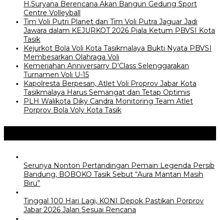
H.Suryana Berencana Akan Bangun Gedung Sport
Centre Volleyball
Tim Voli Putri Planet dan Tim Voli Putra Jaguar Jadi
Jawara dalam KEJURKOT 2026 Piala Ketum PBVSI Kota
Tasik
Kejurkot Bola Voli Kota Tasikmalaya Bukti Nyata PBVSI
Membesarkan Olahraga Voli
Kemeriahan Anniversarry D’Class Selenggarakan
Turnamen Voli U-15
Kapolresta Berpesan, Atlet Voli Proprov Jabar Kota
Tasikmalaya Harus Semangat dan Tetap Optimis
PLH Walikota Diky Candra Monitoring Team Atlet
Porprov Bola Voly Kota Tasik
Jangan Lewatkan
Serunya Nonton Pertandingan Pemain Legenda Persib
Bandung, BOBOKO Tasik Sebut “Aura Mantan Masih
Biru”
Tinggal 100 Hari Lagi, KONI Depok Pastikan Porprov
Jabar 2026 Jalan Sesuai Rencana