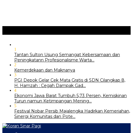
‎Wabup Fajar Serahkan Bantuan Petani Tembakau di Sukasari
‎Bupati Tekankan Penguatan Akar Budaya dalam Pembukaan
Ngalaksa 2026
Ragam
+
1
‎Tantan Sulton Usung Semangat Kebersamaan dan
Peningkatann Profesionalisme Warta…
2
Kemerdekaan dan Maknanya
3
PGI Depok Gelar Cek Mata Gratis di SDN Cilangkap 8,
H. Hamzah : Cegah Dampak Gad…
4
Ekonomi Jawa Barat Tumbuh 5,73 Persen, Kemiskinan
Turun namun Ketimpangan Mening…
5
Festival Nobar Persib Majalengka Hadirkan Kemeriahan,
Sinergi Komunitas dan Pote…