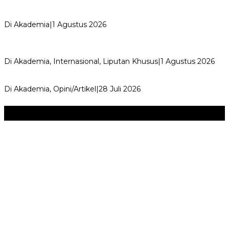
Wali Kota Supian Suri Lantik Pengurus Kwarcab Pramuka
Depok 2026–2031, Tegaskan …
Di Akademia
|
1 Agustus 2026
Weekend Bersama Kepala Sekolah, Lina, S.Pd., M.T.,
Ungkapkan Pengalaman 60 JP Di…
Di Akademia, Internasional, Liputan Khusus
|
1 Agustus 2026
Menjadi Guru Inspiratif dan Menyenangkan
Di Akademia, Opini/Artikel
|
28 Juli 2026
Seni & Budaya
+
‎Bupati Dony Dorong Dewan Kebudayaan Jadi Penggerak
Implementasi Perda Sumedang …
JURNAL MATARUMA 2026 MENGUSUNG SEMANGAT
“BELAJAR DARI WARISAN, BERKARYA UNTUK PE…
Hari Pertama Festival Depok Lama 2026 Pecah : Parade 12
Marga Banjiri Jalan Pemu…