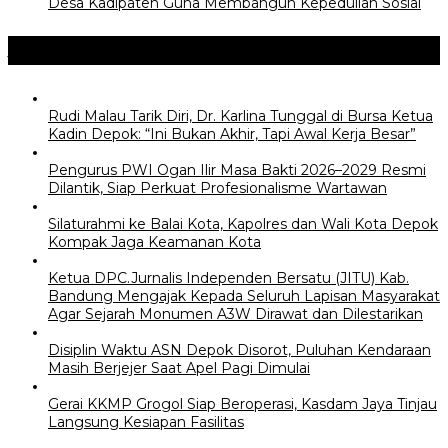
Desa Kadipaten Guna Membangun Kepedulian Sosial
Jangan Lewatkan
Rudi Malau Tarik Diri, Dr. Karlina Tunggal di Bursa Ketua
Kadin Depok: “Ini Bukan Akhir, Tapi Awal Kerja Besar”
Pengurus PWI Ogan Ilir Masa Bakti 2026–2029 Resmi
Dilantik, Siap Perkuat Profesionalisme Wartawan
Silaturahmi ke Balai Kota, Kapolres dan Wali Kota Depok
Kompak Jaga Keamanan Kota
Ketua DPC.Jurnalis Independen Bersatu (JITU) Kab.
Bandung Mengajak Kepada Seluruh Lapisan Masyarakat
Agar Sejarah Monumen A3W Dirawat dan Dilestarikan
Disiplin Waktu ASN Depok Disorot, Puluhan Kendaraan
Masih Berjejer Saat Apel Pagi Dimulai
Gerai KKMP Grogol Siap Beroperasi, Kasdam Jaya Tinjau
Langsung Kesiapan Fasilitas