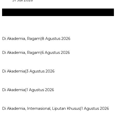
31 Juli 2026
Akademia
+
Perayaan Belajar & Festival Gaya Hidup Sehat 2026:
Merayakan Perubahan, Meng…
Di Akademia, Ragam
|
8 Agustus 2026
Kemerdekaan dan Maknanya
Di Akademia, Ragam
|
6 Agustus 2026
AYIMUN 2026 Depok Resmi Dibuka, Chandra: Ini Ruang
Lahirkan Pemimpin Masa Depan
Di Akademia
|
3 Agustus 2026
Wali Kota Supian Suri Lantik Pengurus Kwarcab Pramuka
Depok 2026–2031, Tegaskan …
Di Akademia
|
1 Agustus 2026
Weekend Bersama Kepala Sekolah, Lina, S.Pd., M.T.,
Ungkapkan Pengalaman 60 JP Di…
Di Akademia, Internasional, Liputan Khusus
|
1 Agustus 2026