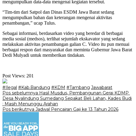
mengumpulkan data-data mengenai kegiatan tersebut.
“Tim-tim dari Satpol dan Dinas ESDM Jawa Barat sedang
mengumpulkan bahan dan keterangan mengenai aktivitas
penambangan,” ucap Tulus.
Sebagai informasi, berdasarkan video yang beredar di berbagai
media sosial (medsos), terlihat sejumlah ekskavator yang sedang
melakukan aktivitas penambangan galian C. Video itu pun menuai
berbagai respon dari masyarakat dan meminta Gubernur Jawa Barat
Dedi Mulyadi untuk memberikan tindakan.
Post Views:
201
#Ilegal
#Kab.Bandung
#KDM
#Tambang
Jawabarat
Navigasi
Pos sebelumnya
‎Hasil Musdus, Pembangunan Gerai KDMP
Desa Nyalindung Sumedang Sepakat Beli Lahan, Kades Budi
pos
: Masih Menunggu Arahan
Pos berikutnya
Jadwal Pencairan Gaji ke 13 Tahun 2026