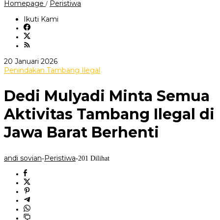
Dedi
Homepage
Peristiwa
/
Mulyadi
Minta
Ikuti Kami
Semua
Aktivitas
Tambang
Ilegal
di
oleh
20 Januari 2026
Jawa
andi
Penindakan Tambang Ilegal
Barat
sovian
Berhenti
Dedi Mulyadi Minta Semua
Aktivitas Tambang Ilegal di
Jawa Barat Berhenti
andi sovian
Peristiwa
-
-
201 Dilihat