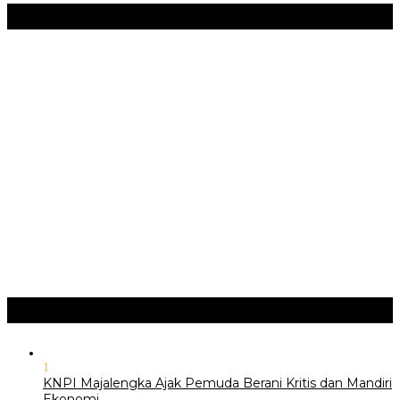
Seni & Budaya
+
‎Bupati Dony Dorong Dewan Kebudayaan Jadi Penggerak
Implementasi Perda Sumedang …
JURNAL MATARUMA 2026 MENGUSUNG SEMANGAT
“BELAJAR DARI WARISAN, BERKARYA UNTUK PE…
Hari Pertama Festival Depok Lama 2026 Pecah : Parade 12
Marga Banjiri Jalan Pemu…
‎Wabup Fajar Serahkan Bantuan Petani Tembakau di Sukasari
‎Bupati Tekankan Penguatan Akar Budaya dalam Pembukaan
Ngalaksa 2026
Ragam
+
1
KNPI Majalengka Ajak Pemuda Berani Kritis dan Mandiri
Ekonomi