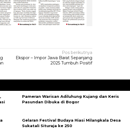
Pos berikutnya
ng
Ekspor – Impor Jawa Barat Sepanjang
an
2025 Tumbuh Positif
,
‎Pameran Warisan Adiluhung Kujang dan Keris
asi
Pasundan Dibuka di Bogor
ka
‎Gelaran Festival Budaya Hiasi Milangkala Desa
Sukatali Situraja ke 250