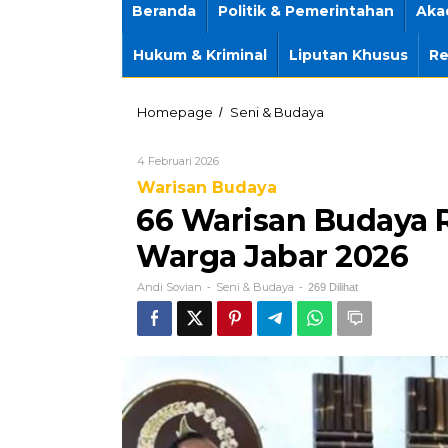
Beranda
Politik & Pemerintahan
Aka
Hukum & Kriminal
Liputan Khusus
Re
66
Homepage
Seni & Budaya
/
Warisan
Budaya
Oleh
4 Februari 2026
Resmi
Andi
Lindungi
Warisan Budaya
Sovian
Identitas
66 Warisan Budaya R
Warga
Jabar
Warga Jabar 2026
2026
Andi Sovian
Seni & Budaya
-
-
269 Dilihat