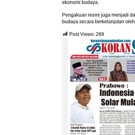
ekonomi budaya.
Pengakuan resmi juga menjadi d
budaya secara berkelanjutan oleh
Post Views:
269
Menjadi Guru 
Menyenangk
Di Akademia, Opini/Ar
‎Bupati Teka
Akar Budaya
Ngalaksa 202