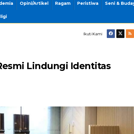
demia
Opini/Artikel
Ragam
Peristiwa
Seni & Buda
ligi
Ikuti Kami
esmi Lindungi Identitas