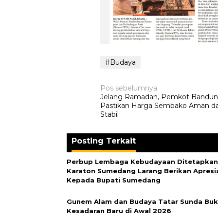
#Budaya
Navigasi
Pos sebelumnya
Jelang Ramadan, Pemkot Bandu
pos
Pastikan Harga Sembako Aman d
Stabil
Posting Terkait
‎Perbup Lembaga Kebudayaan Ditetapkan
Karaton Sumedang Larang Berikan Apresi
Kepada Bupati Sumedang
‎Gunem Alam dan Budaya Tatar Sunda Bu
Kesadaran Baru di Awal 2026