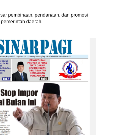
asar pembinaan, pendanaan, dan promosi
 pemerintah daerah.
Inspiratif dan
an
Kemerdekaan dan Maknanya
tikel
|
28 Juli 2026
Di Akademia, Ragam
|
6 Agustus 2026
‎Bupati Dony Dorong Dewan
nkan Penguatan
Kebudayaan Jadi Penggerak
 dalam Pembukaan
Implementasi Perda Sumeda
6
…