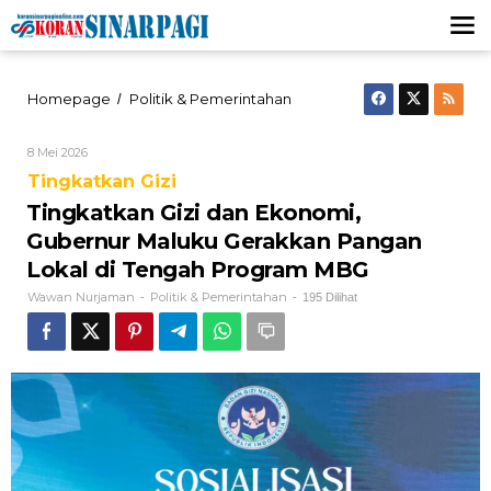
Lewati
ke
konten
Tingkatkan
Homepage
Politik & Pemerintahan
/
Gizi
dan
Oleh
8 Mei 2026
Ekonomi,
Wawan
Gubernur
Tingkatkan Gizi
Nurjaman
Maluku
Tingkatkan Gizi dan Ekonomi,
Gerakkan
Pangan
Gubernur Maluku Gerakkan Pangan
Lokal
Lokal di Tengah Program MBG
di
Tengah
Wawan Nurjaman
Politik & Pemerintahan
-
-
195 Dilihat
Program
MBG