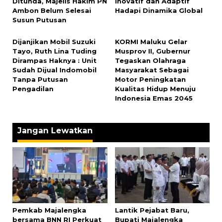
Ditunda, Majelis Hakim PN
Inovatif dan Adaptif
Ambon Belum Selesai
Hadapi Dinamika Global
Susun Putusan
Dijanjikan Mobil Suzuki
KORMI Maluku Gelar
Tayo, Ruth Lina Tuding
Musprov II, Gubernur
Dirampas Haknya : Unit
Tegaskan Olahraga
Sudah Dijual Indomobil
Masyarakat Sebagai
Tanpa Putusan
Motor Peningkatan
Pengadilan
Kualitas Hidup Menuju
Indonesia Emas 2045
Jangan Lewatkan
Pemkab Majalengka
Lantik Pejabat Baru,
bersama BNN RI Perkuat
Bupati Majalengka