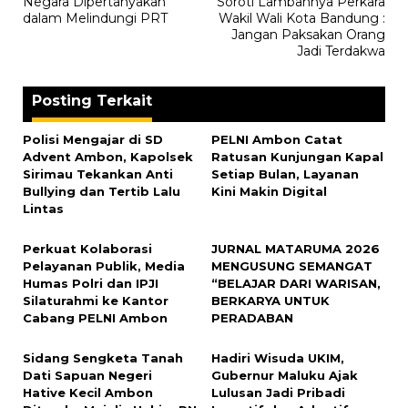
Negara Dipertanyakan
Soroti Lambannya Perkara
dalam Melindungi PRT
Wakil Wali Kota Bandung :
Jangan Paksakan Orang
Jadi Terdakwa
Posting Terkait
Polisi Mengajar di SD
PELNI Ambon Catat
Advent Ambon, Kapolsek
Ratusan Kunjungan Kapal
Sirimau Tekankan Anti
Setiap Bulan, Layanan
Bullying dan Tertib Lalu
Kini Makin Digital
Lintas
Perkuat Kolaborasi
JURNAL MATARUMA 2026
Pelayanan Publik, Media
MENGUSUNG SEMANGAT
Humas Polri dan IPJI
“BELAJAR DARI WARISAN,
Silaturahmi ke Kantor
BERKARYA UNTUK
Cabang PELNI Ambon
PERADABAN
Sidang Sengketa Tanah
Hadiri Wisuda UKIM,
Dati Sapuan Negeri
Gubernur Maluku Ajak
Hative Kecil Ambon
Lulusan Jadi Pribadi