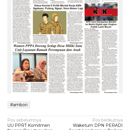
#ambon
Navigasi
Pos sebelumnya
Pos berikutnya
UU PPRT Komitmen
‎Waketum DPN PERADI
pos