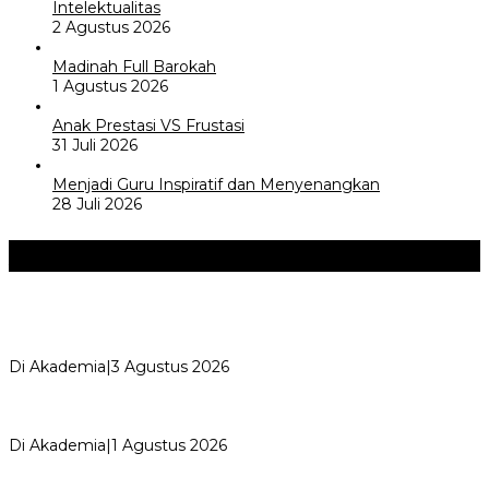
Intelektualitas
2 Agustus 2026
Madinah Full Barokah
1 Agustus 2026
Anak Prestasi VS Frustasi
31 Juli 2026
Menjadi Guru Inspiratif dan Menyenangkan
28 Juli 2026
Akademia
+
AYIMUN 2026 Depok Resmi Dibuka, Chandra: Ini Ruang
Lahirkan Pemimpin Masa Depan
Di Akademia
|
3 Agustus 2026
Wali Kota Supian Suri Lantik Pengurus Kwarcab Pramuka
Depok 2026–2031, Tegaskan …
Di Akademia
|
1 Agustus 2026
Weekend Bersama Kepala Sekolah, Lina, S.Pd., M.T.,