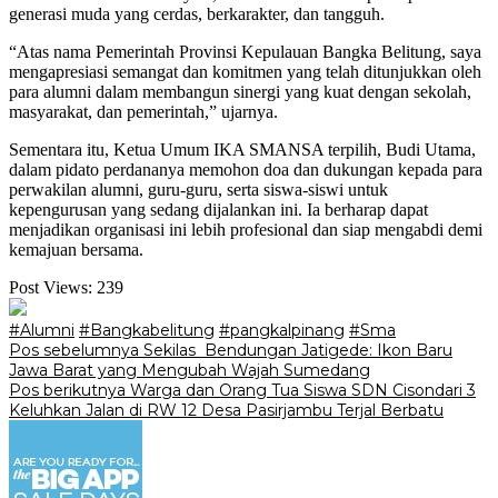
generasi muda yang cerdas, berkarakter, dan tangguh.
“Atas nama Pemerintah Provinsi Kepulauan Bangka Belitung, saya
mengapresiasi semangat dan komitmen yang telah ditunjukkan oleh
para alumni dalam membangun sinergi yang kuat dengan sekolah,
masyarakat, dan pemerintah,” ujarnya.
Sementara itu, Ketua Umum IKA SMANSA terpilih, Budi Utama,
dalam pidato perdananya memohon doa dan dukungan kepada para
perwakilan alumni, guru-guru, serta siswa-siswi untuk
kepengurusan yang sedang dijalankan ini. Ia berharap dapat
menjadikan organisasi ini lebih profesional dan siap mengabdi demi
kemajuan bersama.
Post Views:
239
#Alumni
#Bangkabelitung
#pangkalpinang
#Sma
Navigasi
Pos sebelumnya
‎Sekilas Bendungan Jatigede: Ikon Baru
Jawa Barat yang Mengubah Wajah Sumedang
pos
Pos berikutnya
Warga dan Orang Tua Siswa SDN Cisondari 3
Keluhkan Jalan di RW 12 Desa Pasirjambu Terjal Berbatu