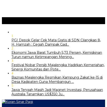
‎Bupati Tekankan Penguatan Akar Budaya dalam Pembukaan
Ngalaksa 2026
Ragam
+
1
PGI Depok Gelar Cek Mata Gratis di SDN Cilangkap 8,
H. Hamzah : Cegah Dampak Gad…
2
Ekonomi Jawa Barat Tumbuh 5,73 Persen, Kemiskinan
Turun namun Ketimpangan Mening…
3
Festival Nobar Persib Majalengka Hadirkan Kemeriahan,
Sinergi Komunitas dan Pote…
4
Baznas Majalengka Resmikan Kampung Zakat ke-15 di
Desa Kadipaten Guna Membangun …
5
Jawa Tengah Masih Jadi Magnet Investasi, Perusahaan
Australia Tanamkan US$350 Ju…