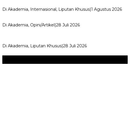
Ungkapkan Pengalaman 60 JP Di…
Di Akademia, Internasional, Liputan Khusus
|
1 Agustus 2026
Menjadi Guru Inspiratif dan Menyenangkan
Di Akademia, Opini/Artikel
|
28 Juli 2026
17 Guru dan Kepala Sekolah dari Jabar Belajar di Guizhou
Republik Rakyat Tiongko…
Di Akademia, Liputan Khusus
|
28 Juli 2026
Seni & Budaya
+
‎Bupati Dony Dorong Dewan Kebudayaan Jadi Penggerak
Implementasi Perda Sumedang …
JURNAL MATARUMA 2026 MENGUSUNG SEMANGAT
“BELAJAR DARI WARISAN, BERKARYA UNTUK PE…
Hari Pertama Festival Depok Lama 2026 Pecah : Parade 12
Marga Banjiri Jalan Pemu…
‎Wabup Fajar Serahkan Bantuan Petani Tembakau di Sukasari