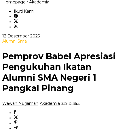
Pemprov
Homepage
Akademia
/
Babel
Apresiasi
Ikuti Kami
Pengukuhan
Ikatan
Alumni
SMA
Negeri
oleh
12 Desember 2025
1
Wawan
Alumni Sma
Pangkal
Nurjaman
Pinang
Pemprov Babel Apresiasi
Pengukuhan Ikatan
Alumni SMA Negeri 1
Pangkal Pinang
Wawan Nurjaman
Akademia
-
-
239 Dilihat