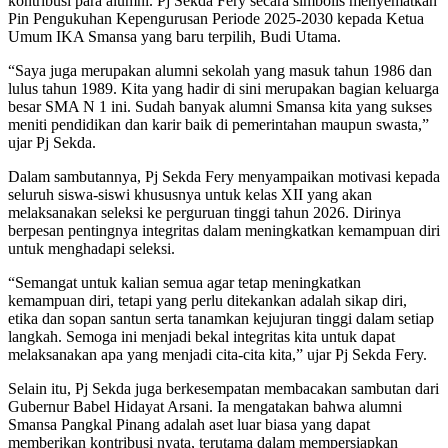
kontribusi para alumni. Pj Sekda Fery secara simbolis menyematkan
Pin Pengukuhan Kepengurusan Periode 2025-2030 kepada Ketua
Umum IKA Smansa yang baru terpilih, Budi Utama.
“Saya juga merupakan alumni sekolah yang masuk tahun 1986 dan
lulus tahun 1989. Kita yang hadir di sini merupakan bagian keluarga
besar SMA N 1 ini. Sudah banyak alumni Smansa kita yang sukses
meniti pendidikan dan karir baik di pemerintahan maupun swasta,”
ujar Pj Sekda.
Dalam sambutannya, Pj Sekda Fery menyampaikan motivasi kepada
seluruh siswa-siswi khususnya untuk kelas XII yang akan
melaksanakan seleksi ke perguruan tinggi tahun 2026. Dirinya
berpesan pentingnya integritas dalam meningkatkan kemampuan diri
untuk menghadapi seleksi.
“Semangat untuk kalian semua agar tetap meningkatkan
kemampuan diri, tetapi yang perlu ditekankan adalah sikap diri,
etika dan sopan santun serta tanamkan kejujuran tinggi dalam setiap
langkah. Semoga ini menjadi bekal integritas kita untuk dapat
melaksanakan apa yang menjadi cita-cita kita,” ujar Pj Sekda Fery.
Selain itu, Pj Sekda juga berkesempatan membacakan sambutan dari
Gubernur Babel Hidayat Arsani. Ia mengatakan bahwa alumni
Smansa Pangkal Pinang adalah aset luar biasa yang dapat
memberikan kontribusi nyata, terutama dalam mempersiapkan