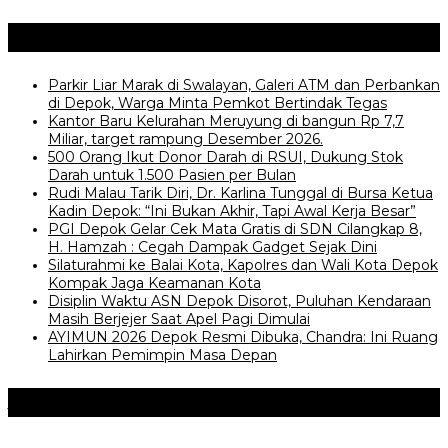
Posting Terkait
Parkir Liar Marak di Swalayan, Galeri ATM dan Perbankan
di Depok, Warga Minta Pemkot Bertindak Tegas
Kantor Baru Kelurahan Meruyung di bangun Rp 7,7
Miliar, target rampung Desember 2026.
500 Orang Ikut Donor Darah di RSUI, Dukung Stok
Darah untuk 1.500 Pasien per Bulan
Rudi Malau Tarik Diri, Dr. Karlina Tunggal di Bursa Ketua
Kadin Depok: “Ini Bukan Akhir, Tapi Awal Kerja Besar”
PGI Depok Gelar Cek Mata Gratis di SDN Cilangkap 8,
H. Hamzah : Cegah Dampak Gadget Sejak Dini
Silaturahmi ke Balai Kota, Kapolres dan Wali Kota Depok
Kompak Jaga Keamanan Kota
Disiplin Waktu ASN Depok Disorot, Puluhan Kendaraan
Masih Berjejer Saat Apel Pagi Dimulai
AYIMUN 2026 Depok Resmi Dibuka, Chandra: Ini Ruang
Lahirkan Pemimpin Masa Depan
Jangan Lewatkan