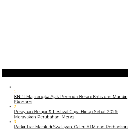
Implementasi Perda Sumedang …
JURNAL MATARUMA 2026 MENGUSUNG SEMANGAT
“BELAJAR DARI WARISAN, BERKARYA UNTUK PE…
Hari Pertama Festival Depok Lama 2026 Pecah : Parade 12
Marga Banjiri Jalan Pemu…
‎Wabup Fajar Serahkan Bantuan Petani Tembakau di Sukasari
‎Bupati Tekankan Penguatan Akar Budaya dalam Pembukaan
Ngalaksa 2026
Ragam
+
1
KNPI Majalengka Ajak Pemuda Berani Kritis dan Mandiri
Ekonomi
2
Perayaan Belajar & Festival Gaya Hidup Sehat 2026:
Merayakan Perubahan, Meng…
3
Parkir Liar Marak di Swalayan, Galeri ATM dan Perbankan