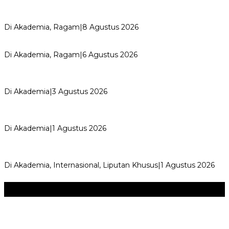
Perayaan Belajar & Festival Gaya Hidup Sehat 2026:
Merayakan Perubahan, Meng…
Di Akademia, Ragam
|
8 Agustus 2026
Kemerdekaan dan Maknanya
Di Akademia, Ragam
|
6 Agustus 2026
AYIMUN 2026 Depok Resmi Dibuka, Chandra: Ini Ruang
Lahirkan Pemimpin Masa Depan
Di Akademia
|
3 Agustus 2026
Wali Kota Supian Suri Lantik Pengurus Kwarcab Pramuka
Depok 2026–2031, Tegaskan …
Di Akademia
|
1 Agustus 2026
Weekend Bersama Kepala Sekolah, Lina, S.Pd., M.T.,
Ungkapkan Pengalaman 60 JP Di…
Di Akademia, Internasional, Liputan Khusus
|
1 Agustus 2026
Seni & Budaya
+
‎Bupati Dony Dorong Dewan Kebudayaan Jadi Penggerak