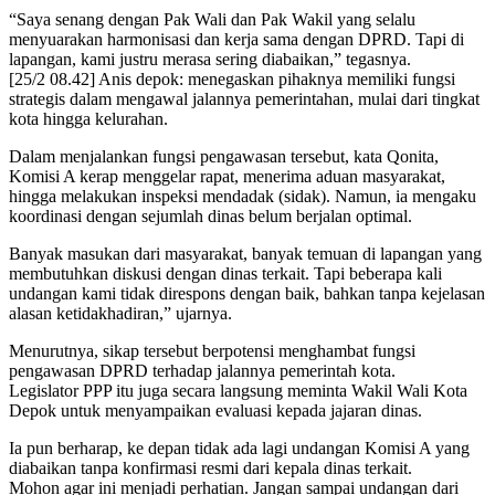
“Saya senang dengan Pak Wali dan Pak Wakil yang selalu
menyuarakan harmonisasi dan kerja sama dengan DPRD. Tapi di
lapangan, kami justru merasa sering diabaikan,” tegasnya.
[25/2 08.42] Anis depok: menegaskan pihaknya memiliki fungsi
strategis dalam mengawal jalannya pemerintahan, mulai dari tingkat
kota hingga kelurahan.
Dalam menjalankan fungsi pengawasan tersebut, kata Qonita,
Komisi A kerap menggelar rapat, menerima aduan masyarakat,
hingga melakukan inspeksi mendadak (sidak). Namun, ia mengaku
koordinasi dengan sejumlah dinas belum berjalan optimal.
Banyak masukan dari masyarakat, banyak temuan di lapangan yang
membutuhkan diskusi dengan dinas terkait. Tapi beberapa kali
undangan kami tidak direspons dengan baik, bahkan tanpa kejelasan
alasan ketidakhadiran,” ujarnya.
Menurutnya, sikap tersebut berpotensi menghambat fungsi
pengawasan DPRD terhadap jalannya pemerintah kota.
Legislator PPP itu juga secara langsung meminta Wakil Wali Kota
Depok untuk menyampaikan evaluasi kepada jajaran dinas.
Ia pun berharap, ke depan tidak ada lagi undangan Komisi A yang
diabaikan tanpa konfirmasi resmi dari kepala dinas terkait.
Mohon agar ini menjadi perhatian. Jangan sampai undangan dari