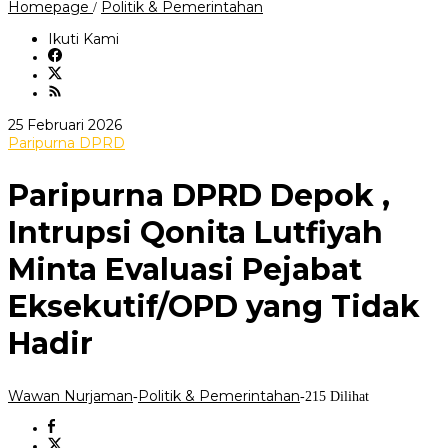
Paripurna
Homepage
Politik & Pemerintahan
/
DPRD
Depok
Ikuti Kami
,
Intrupsi
Qonita
Lutfiyah
Minta
oleh
25 Februari 2026
Evaluasi
Wawan
Paripurna DPRD
Pejabat
Nurjaman
Eksekutif/OPD
yang
Paripurna DPRD Depok ,
Tidak
Hadir
Intrupsi Qonita Lutfiyah
Minta Evaluasi Pejabat
Eksekutif/OPD yang Tidak
Hadir
Wawan Nurjaman
Politik & Pemerintahan
-
-
215 Dilihat