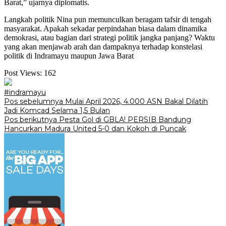
Barat,” ujarnya diplomatis.
Langkah politik Nina pun memunculkan beragam tafsir di tengah
masyarakat. Apakah sekadar perpindahan biasa dalam dinamika
demokrasi, atau bagian dari strategi politik jangka panjang? Waktu
yang akan menjawab arah dan dampaknya terhadap konstelasi
politik di Indramayu maupun Jawa Barat
Post Views:
162
#indramayu
Navigasi
Pos sebelumnya
Mulai April 2026, 4.000 ASN Bakal Dilatih
Jadi Komcad Selama 1,5 Bulan
pos
Pos berikutnya
‎Pesta Gol di GBLA! PERSIB Bandung
Hancurkan Madura United 5-0 dan Kokoh di Puncak