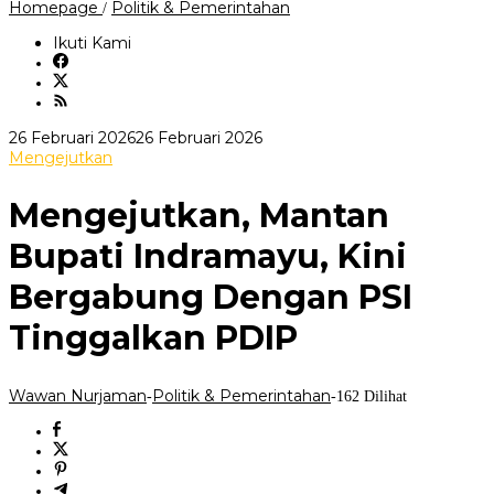
Mengejutkan,
Homepage
Politik & Pemerintahan
/
Mantan
Bupati
Ikuti Kami
Indramayu,
Kini
Bergabung
Dengan
PSI
oleh
26 Februari 2026
26 Februari 2026
Tinggalkan
Wawan
Mengejutkan
PDIP
Nurjaman
Mengejutkan, Mantan
Bupati Indramayu, Kini
Bergabung Dengan PSI
Tinggalkan PDIP
Wawan Nurjaman
Politik & Pemerintahan
-
-
162 Dilihat