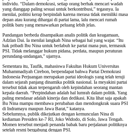
individu. “Dalam demokrasi, setiap orang berhak mencari wadah
yang dianggap paling sesuai untuk berkontribusi,” tegasnya. Ia
menilai, politisi kerap berpindah karena merasa tidak memiliki masa
depan atau kurang dihargai di partai lama, lalu mencari rumah
politik baru yang menawarkan peluang lebih jelas.
Pandangan berbeda disampaikan analis politik dan keagamaan,
Adzlan Dai. Ia menilai langkah Nina sebagai hal yang wajar. “Itu
hak pribadi Ibu Nina untuk berlabuh ke partai mana pun, termasuk
PSI. Tidak melanggar hukum pidana, perdata, maupun peraturan
perundang-undangan,” ujarnya.
Sementara itu, Taufik, mahasiswa Fakultas Hukum Universitas
Muhammadiyah Cirebon, berpendapat bahwa Partai Demokrasi
Indonesia Perjuangan merupakan partai ideologis yang telah teruji
dalam sejarah panjang dinamika politik nasional. Ia meyakini partai
tersebut tidak akan terpengaruh oleh kepindahan seorang mantan
kepala daerah. “Perpindahan adalah hal lumrah dalam politik. Yang
paling mendasar adalah kinerja dan dedikasi. Kita lihat saja apakah
Bu Nina mampu membawa perubahan dan mendongkrak suara PSI
di Indramayu maupun Jawa Barat,” katanya.
Sebelumnya, publik dikejutkan dengan kemunculan Nina di
kediaman Presiden ke-7 RI, Joko Widodo, di Solo, Jawa Tengah.
Momen tersebut menjadi penanda babak baru perjalanan politiknya
setelah resmi bergabung dengan PSI.