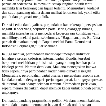
persoalan sederhana. Ia meyakini setiap langkah politik tentu
memiliki latar belakang dan tujuan tertentu. Menurutnya, terdapat
dua sudut pandang utama dalam melihat fenomena ini, yakni etika
politik dan pragmatisme politik.
Dari sisi etika dan loyalitas, perpindahan kader kerap dipersepsikan
negatif. Kader yang berpindah partai sering dianggap kurang
memiliki integritas serta mencederai kepercayaan konstituen yang
memilihnya melalui partai sebelumnya. “Bagaimanapun, Bu Nina
pernah diantarkan menjadi Bupati melalui Partai Demokrasi
Indonesia Perjuangan,” ujar Maulana.
Ia juga menilai, perpindahan kader dapat menjadi indikator
lemahnya proses kaderisasi internal partai. Kondisi tersebut
berpotensi melahirkan politisi instan yang kurang berakar pada
ideologi partai. Namun demikian, Maulana menegaskan bahwa
tidak sepenuhnya perpindahan kader harus dimaknai negatif.
Menurutnya, perpindahan partai bisa saja merupakan respons atas
ketidakcocokan dengan garis perjuangan partai, kurangnya apresiasi
di internal, atau adanya tekanan tertentu. “Perbedaan perlakuan,
seperti merasa diabaikan, dapat memicu kader untuk pindah partai,”
ungkapnya.
Dari sudut pandang pragmatisme politik, Maulana menambahkan,
perpindahan partai merupakan bagian dari hak politik setiap