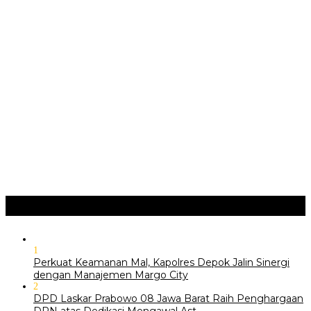
‎Bupati Dony Dorong Dewan Kebudayaan Jadi Penggerak
Implementasi Perda Sumedang …
JURNAL MATARUMA 2026 MENGUSUNG SEMANGAT
“BELAJAR DARI WARISAN, BERKARYA UNTUK PE…
Hari Pertama Festival Depok Lama 2026 Pecah : Parade 12
Marga Banjiri Jalan Pemu…
‎Wabup Fajar Serahkan Bantuan Petani Tembakau di Sukasari
‎Bupati Tekankan Penguatan Akar Budaya dalam Pembukaan
Ngalaksa 2026
Ragam
+
1
Perkuat Keamanan Mal, Kapolres Depok Jalin Sinergi
dengan Manajemen Margo City
2
DPD Laskar Prabowo 08 Jawa Barat Raih Penghargaan