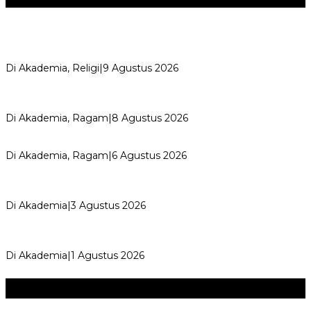
Ngaji Subuh Bersama MWC NU Katapang Selesaikan 4 Kitab
Karya Hadratus Syekh KH H…
Di Akademia, Religi
|
9 Agustus 2026
Perayaan Belajar & Festival Gaya Hidup Sehat 2026:
Merayakan Perubahan, Meng…
Di Akademia, Ragam
|
8 Agustus 2026
Kemerdekaan dan Maknanya
Di Akademia, Ragam
|
6 Agustus 2026
AYIMUN 2026 Depok Resmi Dibuka, Chandra: Ini Ruang
Lahirkan Pemimpin Masa Depan
Di Akademia
|
3 Agustus 2026
Wali Kota Supian Suri Lantik Pengurus Kwarcab Pramuka
Depok 2026–2031, Tegaskan …
Di Akademia
|
1 Agustus 2026
Seni & Budaya
+