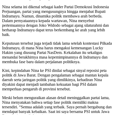
Nina selama ini dikenal sebagai kader Partai Demokrasi Indonesia
Perjuangan, partai yang mengusungnya hingga menjabat Bupati
Indramayu. Namun, dinamika politik membawa arah berbeda.
Dalam pernyataannya kepada wartawan, Nina menyebut
pertemuannya dengan Joko Widodo sebagai ajang silaturahmi dan
berharap Indramayu dapat terus berkembang ke arah yang lebih
baik.
Keputusan tersebut juga terjadi tidak lama setelah kontestasi Pilkada
Indramayu, di mana Nina harus mengakui kemenangan Lucky
Hakim yang diusung Partai NasDem. Kekalahan itu sekaligus
menandai berakhirnya masa kepemimpinannya di Indramayu dan
membuka fase baru dalam perjalanan politiknya.
Kini, kepindahan Nina ke PSI dinilai sebagai sinyal reposisi peta
politik di Jawa Barat. Dengan pengalaman sebagai mantan kepala
daerah serta jaringan politik yang dimilikinya, kehadiran Nina
diyakini dapat menjadi tambahan kekuatan bagi PSI dalam
memperluas pengaruh di provinsi tersebut.
Meski belum menguraikan alasan detail meninggalkan partai lama,
Nina menyatakan bahwa setiap fase politik memiliki makna
tersendiri. “Semua adalah yang terbaik. Saya pernah bergabung dan
mendapat banyak kebaikan. Saat ini saya bersama PSI untuk Jawa