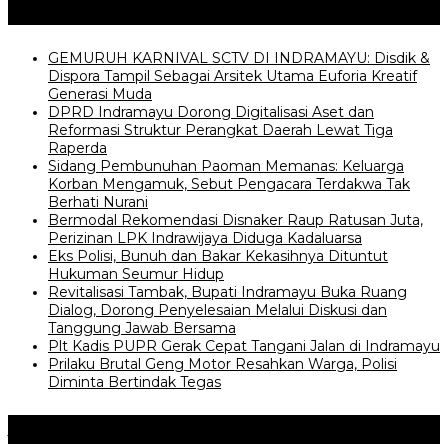
Posting Terkait
GEMURUH KARNIVAL SCTV DI INDRAMAYU: Disdik &
Dispora Tampil Sebagai Arsitek Utama Euforia Kreatif
Generasi Muda
DPRD Indramayu Dorong Digitalisasi Aset dan
Reformasi Struktur Perangkat Daerah Lewat Tiga
Raperda
‎Sidang Pembunuhan Paoman Memanas: Keluarga
Korban Mengamuk, Sebut Pengacara Terdakwa Tak
Berhati Nurani
Bermodal Rekomendasi Disnaker Raup Ratusan Juta,
Perizinan LPK Indrawijaya Diduga Kadaluarsa
Eks Polisi, Bunuh dan Bakar Kekasihnya Dituntut
Hukuman Seumur Hidup
‎Revitalisasi Tambak, Bupati Indramayu Buka Ruang
Dialog, Dorong Penyelesaian Melalui Diskusi dan
Tanggung Jawab Bersama
Plt Kadis PUPR Gerak Cepat Tangani Jalan di Indramayu
Prilaku Brutal Geng Motor Resahkan Warga, Polisi
Diminta Bertindak Tegas
Jangan Lewatkan