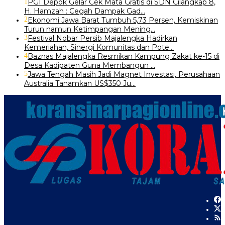
1
PGI Depok Gelar Cek Mata Gratis di SDN Cilangkap 8,
H. Hamzah : Cegah Dampak Gad…
2
Ekonomi Jawa Barat Tumbuh 5,73 Persen, Kemiskinan
Turun namun Ketimpangan Mening…
3
Festival Nobar Persib Majalengka Hadirkan
Kemeriahan, Sinergi Komunitas dan Pote…
4
Baznas Majalengka Resmikan Kampung Zakat ke-15 di
Desa Kadipaten Guna Membangun …
5
Jawa Tengah Masih Jadi Magnet Investasi, Perusahaan
Australia Tanamkan US$350 Ju…