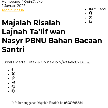
Majalah
Homepage
Opini/Artikel
/
Risalah
oleh
1 Januari 2026
Lajnah
Ikuti Kami
Jurnalis
Media Massa
Ta'lif
Media
wan
Cetak
Majalah Risalah
Nasyr
&
PBNU
Online
Bahan
Lajnah Ta’lif wan
Bacaan
Santri
Nasyr PBNU Bahan Bacaan
Santri
Jurnalis Media Cetak & Online
Opini/Artikel
-
-
377 Dilihat
Info berlangganan Majalah Risalah ke 08989808384