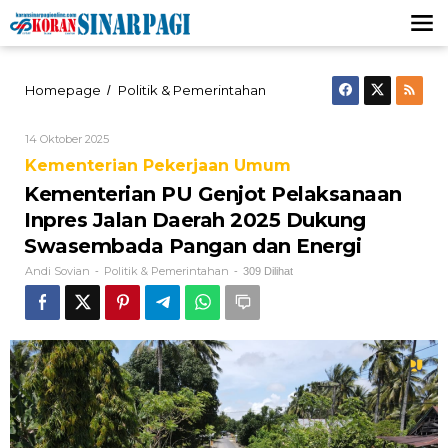
Lewati
ke
konten
Kementerian
Homepage
Politik & Pemerintahan
/
PU
Genjot
Oleh
14 Oktober 2025
Pelaksanaan
Andi
Inpres
Kementerian Pekerjaan Umum
Sovian
Jalan
Kementerian PU Genjot Pelaksanaan
Daerah
2025
Inpres Jalan Daerah 2025 Dukung
Dukung
Swasembada Pangan dan Energi
Swasembada
Pangan
Andi Sovian
Politik & Pemerintahan
-
-
309 Dilihat
dan
Energi