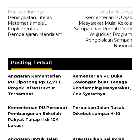
Navigasi
Pos sebelumnya
Pos berikutnya
Peningkatan Literasi
Kementerian PU Ajak
pos
Matematis melalui
Masyarakat Mulai Kekola
Implementasi
Sampah dari Rumah Demi
Pembelajaran Mendalam
Wujudkan Program
Pengelolaan Sampah
Nasional
Posting Terkait
Anggaran Kementerian
Kementerian PU Buka
PU Dipotong Rp 12,71 T,
Lowongan buat Tenaga
Proyek Infrastruktur
Pendamping Masyarakat,
Terhambat
Cek Syaratnya
Kementerian PU Percepat
Perbaikan Jalan Rusak
Pembangunan Sekolah
Dikebut sampai H-10
Rakyat Tahap II di 104
Lokasi
Anggaran untuk Jalan
KDM Usulkan Sejumlah