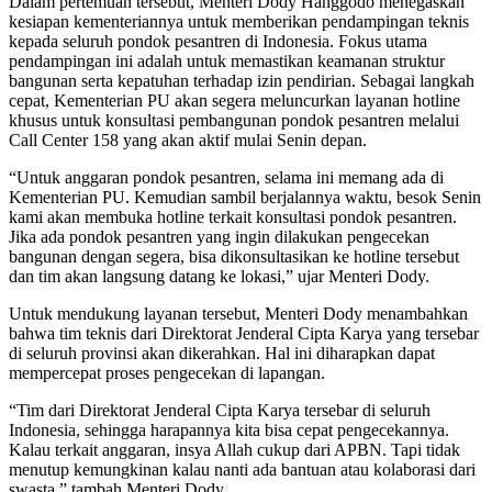
Dalam pertemuan tersebut, Menteri Dody Hanggodo menegaskan
kesiapan kementeriannya untuk memberikan pendampingan teknis
kepada seluruh pondok pesantren di Indonesia. Fokus utama
pendampingan ini adalah untuk memastikan keamanan struktur
bangunan serta kepatuhan terhadap izin pendirian. Sebagai langkah
cepat, Kementerian PU akan segera meluncurkan layanan hotline
khusus untuk konsultasi pembangunan pondok pesantren melalui
Call Center 158 yang akan aktif mulai Senin depan.
“Untuk anggaran pondok pesantren, selama ini memang ada di
Kementerian PU. Kemudian sambil berjalannya waktu, besok Senin
kami akan membuka hotline terkait konsultasi pondok pesantren.
Jika ada pondok pesantren yang ingin dilakukan pengecekan
bangunan dengan segera, bisa dikonsultasikan ke hotline tersebut
dan tim akan langsung datang ke lokasi,” ujar Menteri Dody.
Untuk mendukung layanan tersebut, Menteri Dody menambahkan
bahwa tim teknis dari Direktorat Jenderal Cipta Karya yang tersebar
di seluruh provinsi akan dikerahkan. Hal ini diharapkan dapat
mempercepat proses pengecekan di lapangan.
“Tim dari Direktorat Jenderal Cipta Karya tersebar di seluruh
Indonesia, sehingga harapannya kita bisa cepat pengecekannya.
Kalau terkait anggaran, insya Allah cukup dari APBN. Tapi tidak
menutup kemungkinan kalau nanti ada bantuan atau kolaborasi dari
swasta,” tambah Menteri Dody.