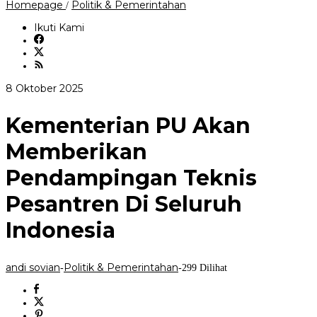
Kementerian
Homepage
Politik & Pemerintahan
/
PU
Akan
Ikuti Kami
Memberikan
Pendampingan
Teknis
Pesantren
Di
oleh
8 Oktober 2025
Seluruh
andi
Indonesia
sovian
Kementerian PU Akan
Memberikan
Pendampingan Teknis
Pesantren Di Seluruh
Indonesia
andi sovian
Politik & Pemerintahan
-
-
299 Dilihat