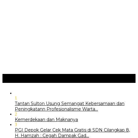
Implementasi Perda Sumedang …
JURNAL MATARUMA 2026 MENGUSUNG SEMANGAT
“BELAJAR DARI WARISAN, BERKARYA UNTUK PE…
Hari Pertama Festival Depok Lama 2026 Pecah : Parade 12
Marga Banjiri Jalan Pemu…
‎Wabup Fajar Serahkan Bantuan Petani Tembakau di Sukasari
‎Bupati Tekankan Penguatan Akar Budaya dalam Pembukaan
Ngalaksa 2026
Ragam
+
1
‎Tantan Sulton Usung Semangat Kebersamaan dan
Peningkatann Profesionalisme Warta…
2
Kemerdekaan dan Maknanya
3
PGI Depok Gelar Cek Mata Gratis di SDN Cilangkap 8,
H. Hamzah : Cegah Dampak Gad…