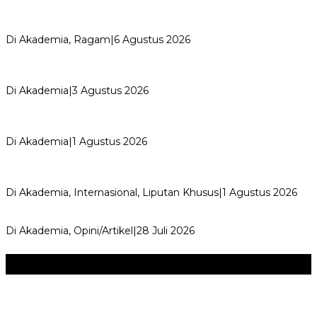
Kemerdekaan dan Maknanya
Di Akademia, Ragam
|
6 Agustus 2026
AYIMUN 2026 Depok Resmi Dibuka, Chandra: Ini Ruang
Lahirkan Pemimpin Masa Depan
Di Akademia
|
3 Agustus 2026
Wali Kota Supian Suri Lantik Pengurus Kwarcab Pramuka
Depok 2026–2031, Tegaskan …
Di Akademia
|
1 Agustus 2026
Weekend Bersama Kepala Sekolah, Lina, S.Pd., M.T.,
Ungkapkan Pengalaman 60 JP Di…
Di Akademia, Internasional, Liputan Khusus
|
1 Agustus 2026
Menjadi Guru Inspiratif dan Menyenangkan
Di Akademia, Opini/Artikel
|
28 Juli 2026
Seni & Budaya
+
‎Bupati Dony Dorong Dewan Kebudayaan Jadi Penggerak