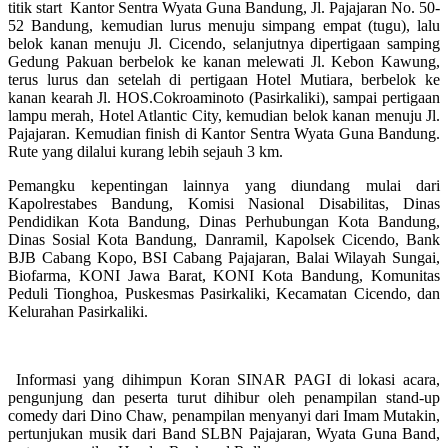
titik start Kantor Sentra Wyata Guna Bandung, Jl. Pajajaran No. 50-
52 Bandung, kemudian lurus menuju simpang empat (tugu), lalu
belok kanan menuju Jl. Cicendo, selanjutnya dipertigaan samping
Gedung Pakuan berbelok ke kanan melewati Jl. Kebon Kawung,
terus lurus dan setelah di pertigaan Hotel Mutiara, berbelok ke
kanan kearah Jl. HOS.Cokroaminoto (Pasirkaliki), sampai pertigaan
lampu merah, Hotel Atlantic City, kemudian belok kanan menuju Jl.
Pajajaran. Kemudian finish di Kantor Sentra Wyata Guna Bandung.
Rute yang dilalui kurang lebih sejauh 3 km.
Pemangku kepentingan lainnya yang diundang mulai dari
Kapolrestabes Bandung, Komisi Nasional Disabilitas, Dinas
Pendidikan Kota Bandung, Dinas Perhubungan Kota Bandung,
Dinas Sosial Kota Bandung, Danramil, Kapolsek Cicendo, Bank
BJB Cabang Kopo, BSI Cabang Pajajaran, Balai Wilayah Sungai,
Biofarma, KONI Jawa Barat, KONI Kota Bandung, Komunitas
Peduli Tionghoa, Puskesmas Pasirkaliki, Kecamatan Cicendo, dan
Kelurahan Pasirkaliki.
Informasi yang dihimpun Koran SINAR PAGI di lokasi acara,
pengunjung dan peserta turut dihibur oleh penampilan stand-up
comedy dari Dino Chaw, penampilan menyanyi dari Imam Mutakin,
pertunjukan musik dari Band SLBN Pajajaran, Wyata Guna Band,