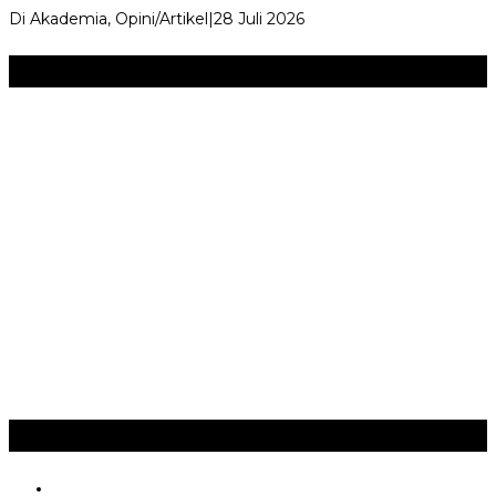
Di Akademia, Opini/Artikel
|
28 Juli 2026
Seni & Budaya
+
‎Bupati Dony Dorong Dewan Kebudayaan Jadi Penggerak
Implementasi Perda Sumedang …
JURNAL MATARUMA 2026 MENGUSUNG SEMANGAT
“BELAJAR DARI WARISAN, BERKARYA UNTUK PE…
Hari Pertama Festival Depok Lama 2026 Pecah : Parade 12
Marga Banjiri Jalan Pemu…
‎Wabup Fajar Serahkan Bantuan Petani Tembakau di Sukasari
‎Bupati Tekankan Penguatan Akar Budaya dalam Pembukaan
Ngalaksa 2026
Ragam
+