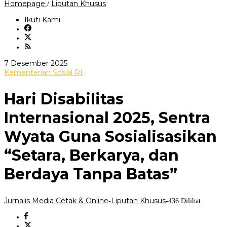
Hari
Homepage
Liputan Khusus
/
Disabilitas
Internasional
Ikuti Kami
2025,
Sentra
Wyata
Guna
Sosialisasikan
oleh
7 Desember 2025
“Setara,
Jurnalis
Kementerian Sosial RI
Berkarya,
Media
dan
Cetak
Berdaya
Hari Disabilitas
&
Tanpa
Online
Batas”
Internasional 2025, Sentra
Wyata Guna Sosialisasikan
“Setara, Berkarya, dan
Berdaya Tanpa Batas”
Jurnalis Media Cetak & Online
Liputan Khusus
-
-
436 Dilihat