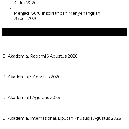
31 Juli 2026
Menjadi Guru Inspiratif dan Menyenangkan
28 Juli 2026
Akademia
+
Kemerdekaan dan Maknanya
Di Akademia, Ragam
|
6 Agustus 2026
AYIMUN 2026 Depok Resmi Dibuka, Chandra: Ini Ruang
Lahirkan Pemimpin Masa Depan
Di Akademia
|
3 Agustus 2026
Wali Kota Supian Suri Lantik Pengurus Kwarcab Pramuka
Depok 2026–2031, Tegaskan …
Di Akademia
|
1 Agustus 2026
Weekend Bersama Kepala Sekolah, Lina, S.Pd., M.T.,
Ungkapkan Pengalaman 60 JP Di…
Di Akademia, Internasional, Liputan Khusus
|
1 Agustus 2026
Menjadi Guru Inspiratif dan Menyenangkan