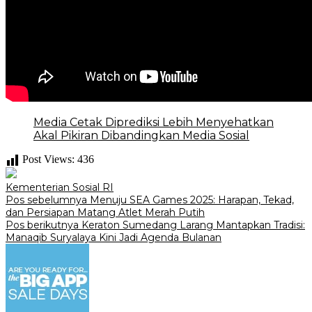
Media Cetak Diprediksi Lebih Menyehatkan
Akal Pikiran Dibandingkan Media Sosial
Post Views:
436
Kementerian Sosial RI
Navigasi
Pos sebelumnya
Menuju SEA Games 2025: Harapan, Tekad,
dan Persiapan Matang Atlet Merah Putih
pos
Pos berikutnya
‎Keraton Sumedang Larang Mantapkan Tradisi:
Manaqib Suryalaya Kini Jadi Agenda Bulanan