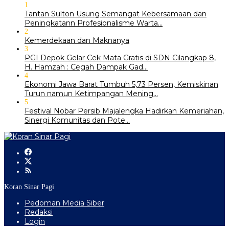
1
‎Tantan Sulton Usung Semangat Kebersamaan dan
Peningkatann Profesionalisme Warta…
2
Kemerdekaan dan Maknanya
3
PGI Depok Gelar Cek Mata Gratis di SDN Cilangkap 8,
H. Hamzah : Cegah Dampak Gad…
4
Ekonomi Jawa Barat Tumbuh 5,73 Persen, Kemiskinan
Turun namun Ketimpangan Mening…
5
Festival Nobar Persib Majalengka Hadirkan Kemeriahan,
Sinergi Komunitas dan Pote…
Koran Sinar Pagi
Pedoman Media Siber
Redaksi
Login