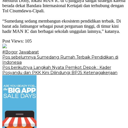
‎Menurut Dony, lokasi MAN IC di Ujungjaya sangat strategis karena
berada dekat Bandara Internasional Kertajati dan terhubung dengan
Tol Cisumdawu-Cipali.
‎“Sumedang sedang membangun ekosistem pendidikan terbaik. Di
barat ada Jatinangor sebagai pusat perguruan tinggi, di timur kini
hadir MAN IC dan berbagai sekolah unggulan lainnya,” katanya.
Post Views:
105
#Bogor
Jawabarat
Navigasi
Pos sebelumnya
‎Sumedang Rumah Terbaik Pendidikan di
Indonesia
pos
Pos berikutnya
Langkah Nyata Pemkot Depok : Kader
Posyandu dan PKK Kini Dilindungi BPJS Ketenagakerjaan