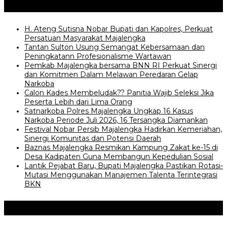
Posting Terkait
H. Ateng Sutisna Nobar Bupati dan Kapolres, Perkuat
Persatuan Masyarakat Majalengka
‎Tantan Sulton Usung Semangat Kebersamaan dan
Peningkatann Profesionalisme Wartawan
Pemkab Majalengka bersama BNN RI Perkuat Sinergi
dan Komitmen Dalam Melawan Peredaran Gelap
Narkoba
‎Calon Kades Membeludak?? Panitia Wajib Seleksi Jika
Peserta Lebih dari Lima Orang
Satnarkoba Polres Majalengka Ungkap 16 Kasus
Narkoba Periode Juli 2026, 16 Tersangka Diamankan
Festival Nobar Persib Majalengka Hadirkan Kemeriahan,
Sinergi Komunitas dan Potensi Daerah
Baznas Majalengka Resmikan Kampung Zakat ke-15 di
Desa Kadipaten Guna Membangun Kepedulian Sosial
Lantik Pejabat Baru, Bupati Majalengka Pastikan Rotasi-
Mutasi Menggunakan Manajemen Talenta Terintegrasi
BKN
Jangan Lewatkan