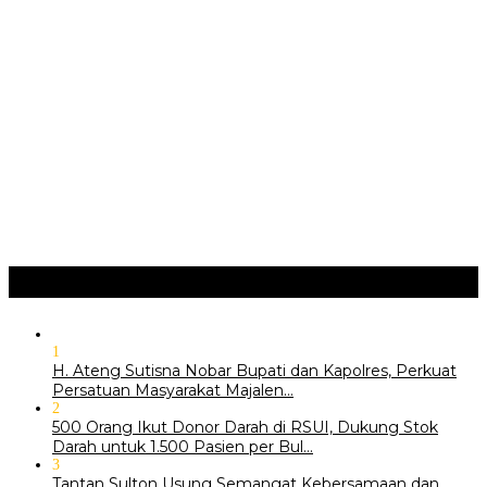
Implementasi Perda Sumedang …
JURNAL MATARUMA 2026 MENGUSUNG SEMANGAT
“BELAJAR DARI WARISAN, BERKARYA UNTUK PE…
Hari Pertama Festival Depok Lama 2026 Pecah : Parade 12
Marga Banjiri Jalan Pemu…
‎Wabup Fajar Serahkan Bantuan Petani Tembakau di Sukasari
‎Bupati Tekankan Penguatan Akar Budaya dalam Pembukaan
Ngalaksa 2026
Ragam
+
1
H. Ateng Sutisna Nobar Bupati dan Kapolres, Perkuat
Persatuan Masyarakat Majalen…
2
500 Orang Ikut Donor Darah di RSUI, Dukung Stok
Darah untuk 1.500 Pasien per Bul…
3
‎Tantan Sulton Usung Semangat Kebersamaan dan