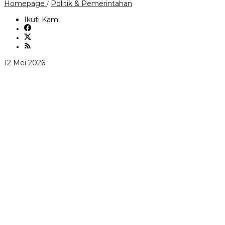
‎Ground
Homepage
Politik & Pemerintahan
/
Breaking
MAN
Ikuti Kami
IC
Sumedang,
Wamenag
Puji
Dony
oleh
12 Mei 2026
Ahmad
andi
Munir:
sovian
Bupati
Muda
yang
Serius
Bangun
Pendidikan