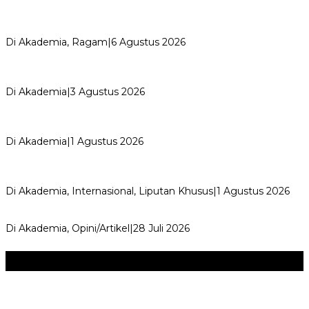
Kemerdekaan dan Maknanya
Di Akademia, Ragam
|
6 Agustus 2026
AYIMUN 2026 Depok Resmi Dibuka, Chandra: Ini Ruang
Lahirkan Pemimpin Masa Depan
Di Akademia
|
3 Agustus 2026
Wali Kota Supian Suri Lantik Pengurus Kwarcab Pramuka
Depok 2026–2031, Tegaskan …
Di Akademia
|
1 Agustus 2026
Weekend Bersama Kepala Sekolah, Lina, S.Pd., M.T.,
Ungkapkan Pengalaman 60 JP Di…
Di Akademia, Internasional, Liputan Khusus
|
1 Agustus 2026
Menjadi Guru Inspiratif dan Menyenangkan
Di Akademia, Opini/Artikel
|
28 Juli 2026
Seni & Budaya
+
‎Bupati Dony Dorong Dewan Kebudayaan Jadi Penggerak