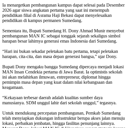
‎Ia menargetkan pembangunan kampus dapat selesai pada Desember
2026 agar siswa angkatan pertama yang saat ini menempuh
pendidikan filial di Asrama Haji Bekasi dapat menyelesaikan
pendidikan di kampus permanen Sumedang.
‎Sementara itu, Bupati Sumedang H. Dony Ahmad Munir menyebut
pembangunan MAN IC sebagai tonggak sejarah sekaligus simbol
harapan besar lahirnya generasi emas Indonesia dari Sumedang.
‎“Hari ini bukan sekadar peletakan batu pertama, tetapi peletakan
harapan, cita-cita, dan masa depan generasi bangsa,” ujar Dony.
‎Bupati Dony mengaku bangga Sumedang dipercaya menjadi lokasi
MAN Insan Cendekia pertama di Jawa Barat. Ia optimistis sekolah
ini akan melahirkan ilmuwan, entrepreneur, diplomat hingga
pemimpin masa depan yang kuat dalam nilai kebangsaan dan
keagamaan.
‎“Kekayaan terbesar daerah adalah kualitas sumber daya
manusianya. SDM unggul lahir dari sekolah unggul,” tegasnya.
‎Untuk mendukung percepatan pembangunan, Pemkab Sumedang
telah menyiapkan dukungan infrastruktur berupa akses jalan menuju
lokasi, perbaikan jembatan, hingga fasilitas penunjang lainnya.