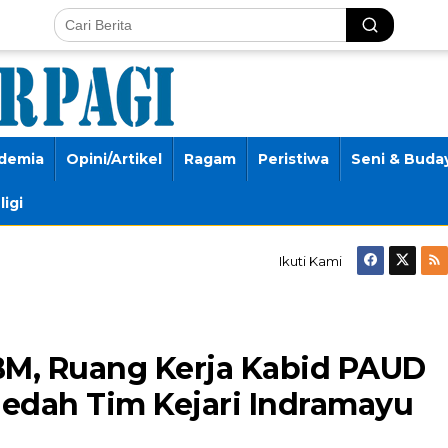
demia
Opini/Artikel
Ragam
Peristiwa
Seni & Buda
ligi
Ikuti Kami
BM, Ruang Kerja Kabid PAUD
ledah Tim Kejari Indramayu