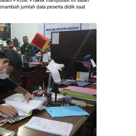
 dalam PKBM. Praktik manipulasi ini salah
enambah jumlah data peserta didik saat
Inspiratif dan
an
Kemerdekaan dan Maknanya
tikel
|
28 Juli 2026
Di Akademia, Ragam
|
6 Agustus 2026