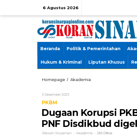
Lewati
ke
6 Agustus 2026
konten
Beranda
Politik & Pemerintahan
Aka
Hukum & Kriminal
Liputan Khusus
Re
‎Dugaan
Homepage
Akademia
/
Korupsi
PKBM,
Oleh
5 Desember 2025
Ruang
Wawan
Kerja
PKBM
Nurjaman
Kabid
‎Dugaan Korupsi PK
PAUD
PNF
PNF Disdikbud dige
Disdikbud
digeledah
Wawan Nurjaman
Akademia
-
-
266 Dilihat
Tim