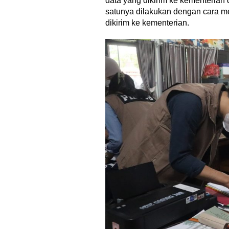
data yang dikirim ke kementerian
satunya dilakukan dengan cara m
dikirim ke kementerian.
Menjadi Guru 
Menyenangk
Di Akademia, Opini/Ar