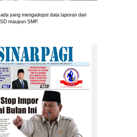
‎Bupati Dony Dorong Dewan
nkan Penguatan
Kebudayaan Jadi Penggerak
ada yang mengadopsi data laporan dari
 dalam Pembukaan
Implementasi Perda Sumeda
kat SD maupun SMP.
6
…