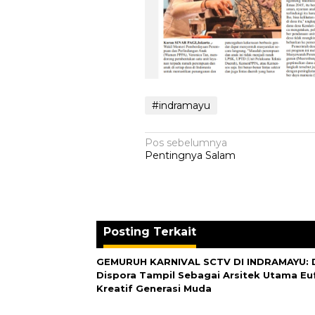
#indramayu
Navigasi
Pos sebelumnya
Pentingnya Salam
pos
Posting Terkait
GEMURUH KARNIVAL SCTV DI INDRAMAYU: D
Dispora Tampil Sebagai Arsitek Utama Eu
Kreatif Generasi Muda