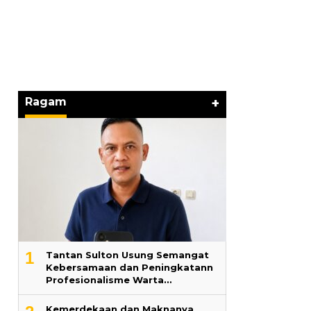
Hari Pertama
ng
Lama 2026 Pe
Marga Banjir
Ragam
+
1
‎Tantan Sulton Usung Semangat
Kebersamaan dan Peningkatann
Profesionalisme Warta…
Kemerdekaan dan Maknanya