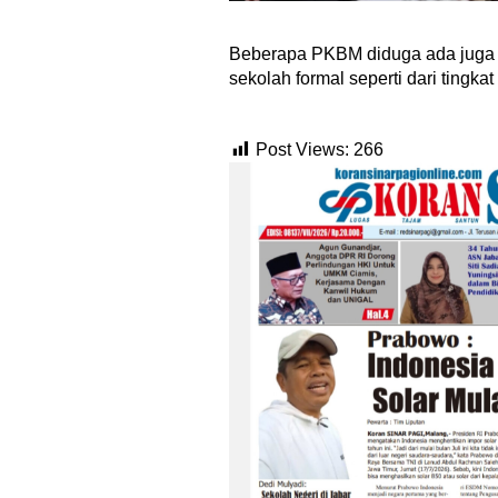
‎Bupati Teka
‎Beberapa PKBM diduga ada juga 
Akar Budaya
sekolah formal seperti dari ting
Ngalaksa 202
Post Views:
266