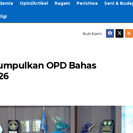
demia
Opini/Artikel
Ragam
Peristiwa
Seni & Buda
ligi
Ikuti Kami
n
Kumpulkan OPD Bahas
26