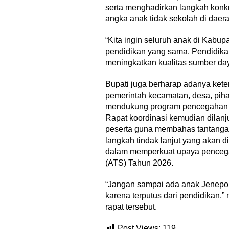
serta menghadirkan langkah konk
angka anak tidak sekolah di daera
“Kita ingin seluruh anak di Kab
pendidikan yang sama. Pendidika
17 Guru dan 
meningkatkan kualitas sumber day
Jabar Belajar
Republik Rak
Bupati juga berharap adanya keter
Di Akademia, Liputa
pemerintah kecamatan, desa, pih
mendukung program pencegahan 
Rapat koordinasi kemudian dilanj
peserta guna membahas tantangan
langkah tindak lanjut yang akan
dalam memperkuat upaya penceg
(ATS) Tahun 2026.
‎Bupati Teka
“Jangan sampai ada anak Jenepo
Akar Budaya
karena terputus dari pendidikan
Ngalaksa 202
rapat tersebut.
Post Views:
119