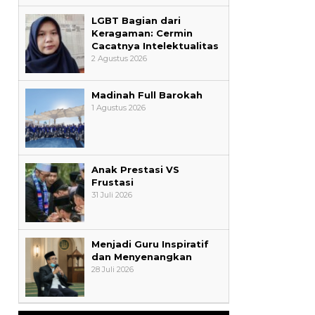
LGBT Bagian dari
Keragaman: Cermin
Cacatnya Intelektualitas
2 Agustus 2026
Madinah Full Barokah
1 Agustus 2026
Anak Prestasi VS
Frustasi
31 Juli 2026
Menjadi Guru Inspiratif
dan Menyenangkan
28 Juli 2026
Wali Kota Supian Suri Lantik
Pengurus Kwarcab Pramuka
Depok 2026–2031, Tegaskan …