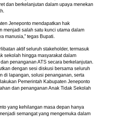
ret dan berkelanjutan dalam upaya menekan
h.
upaten Jeneponto mendapatkan hak
n menjadi salah satu kunci utama dalam
Kepala Sekolah dari
AYIMUN 2026 Depok Resmi
a manusia,” tegas Bupati.
 di Guizhou
Dibuka, Chandra: Ini Ruang
yat Tiongko…
Lahirkan Pemimpin Masa Dep
libatan aktif seluruh stakeholder, termasuk
n Khusus
|
28 Juli 2026
Di Akademia
|
3 Agustus 2026
ak sekolah hingga masyarakat dalam
dan penanganan ATS secara berkelanjutan.
utkan dengan sesi diskusi bersama seluruh
 di lapangan, solusi penanganan, serta
 dilakukan Pemerintah Kabupaten Jeneponto
ahan dan penanganan Anak Tidak Sekolah
‎Bupati Dony Dorong Dewan
nkan Penguatan
Kebudayaan Jadi Penggerak
nto yang kehilangan masa depan hanya
 dalam Pembukaan
Implementasi Perda Sumeda
,” menjadi semangat yang mengemuka dalam
6
…