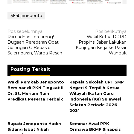
$kabjeneponto
Navigasi
Pos sebelumnya
Pos berikutnya
Ramadhan Tercoreng!
Wakil Ketua DPRD
pos
Dugaan Peredaran Obat
Propinsi Jabar Lakukan
Golongan G Bebas di
Kunjngan Kerja ke Pasar
Salembaran, Warga Resah
Wanguk
Posting Terkait
Wakil Pemkab Jeneponto
Kepala Sekolah UPT SMP
Bersinar di PKN Tingkat II,
Negeri 9 Terpilih Ketua
Dr. St. Meriam Raih
Wilayah Ikatan Guru
Predikat Peserta Terbaik
Indonesia (IGI) Sulawesi
Selatan Periode 2026-
2031
Bupati Jeneponto Hadiri
Seminar Awal PPK
Sidang Isbat Nikah
Ormawa BKMF Sinapsis