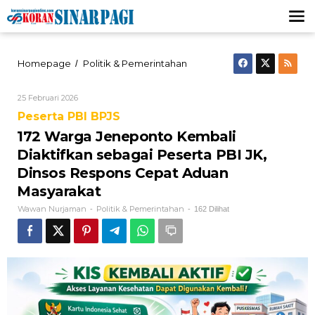
Lewati
ke
konten
172
Homepage
Politik & Pemerintahan
/
Warga
Jeneponto
Oleh
25 Februari 2026
Kembali
Wawan
Diaktifkan
Peserta PBI BPJS
Nurjaman
sebagai
172 Warga Jeneponto Kembali
Peserta
PBI
Diaktifkan sebagai Peserta PBI JK,
JK,
Dinsos Respons Cepat Aduan
Dinsos
Masyarakat
Respons
Cepat
Wawan Nurjaman
Politik & Pemerintahan
-
-
162 Dilihat
Aduan
Masyarakat