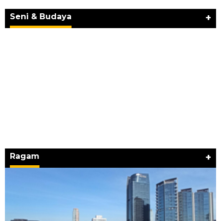
SEMANGAT “BELAJAR DARI WARISAN,
BERKARYA UNTUK PE…
Seni & Budaya
+
Ragam
+