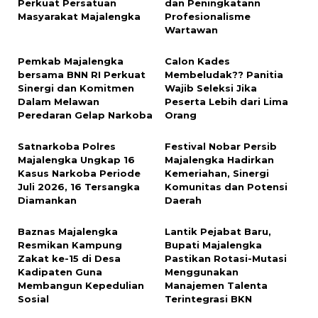
Perkuat Persatuan
dan Peningkatann
Masyarakat Majalengka
Profesionalisme
Wartawan
Pemkab Majalengka
‎Calon Kades
bersama BNN RI Perkuat
Membeludak?? Panitia
Sinergi dan Komitmen
Wajib Seleksi Jika
Dalam Melawan
Peserta Lebih dari Lima
Peredaran Gelap Narkoba
Orang
Satnarkoba Polres
Festival Nobar Persib
Majalengka Ungkap 16
Majalengka Hadirkan
Kasus Narkoba Periode
Kemeriahan, Sinergi
Juli 2026, 16 Tersangka
Komunitas dan Potensi
Diamankan
Daerah
Baznas Majalengka
Lantik Pejabat Baru,
Resmikan Kampung
Bupati Majalengka
Zakat ke-15 di Desa
Pastikan Rotasi-Mutasi
Kadipaten Guna
Menggunakan
Membangun Kepedulian
Manajemen Talenta
Sosial
Terintegrasi BKN