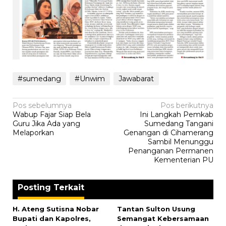
#sumedang
#Unwim
Jawabarat
Navigasi
Pos sebelumnya
Pos berikutnya
Wabup Fajar Siap Bela
Ini Langkah Pemkab
pos
Guru Jika Ada yang
Sumedang Tangani
Melaporkan
Genangan di Cihamerang
Sambil Menunggu
Penanganan Permanen
Kementerian PU
Posting Terkait
H. Ateng Sutisna Nobar
‎Tantan Sulton Usung
Bupati dan Kapolres,
Semangat Kebersamaan