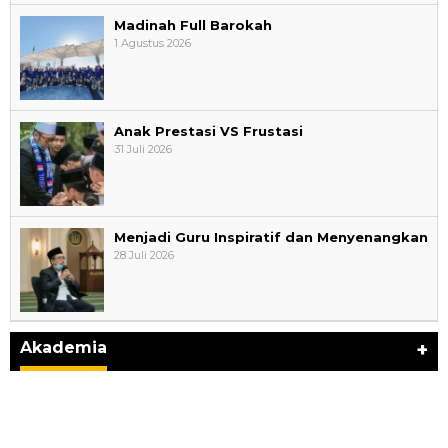
Madinah Full Barokah
1 Agustus 2026
Anak Prestasi VS Frustasi
31 Juli 2026
Menjadi Guru Inspiratif dan Menyenangkan
28 Juli 2026
AYIMUN 2026 Depok Resmi Dibuka, Chandra: Ini
Ruang Lahirkan Pemimpin Masa Depan
Di Akademia
|
3 Agustus 2026
Akademia
+