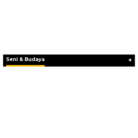
JURNAL MATARUMA 2026 MENGUSUNG
SEMANGAT “BELAJAR DARI WARISAN,
BERKARYA UNTUK PE…
Seni & Budaya
+