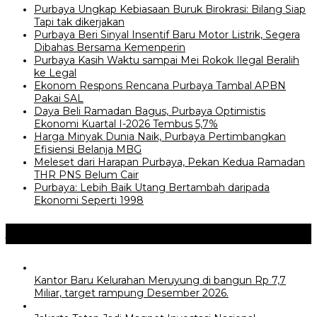
Purbaya Ungkap Kebiasaan Buruk Birokrasi: Bilang Siap
Tapi tak dikerjakan
Purbaya Beri Sinyal Insentif Baru Motor Listrik, Segera
Dibahas Bersama Kemenperin
Purbaya Kasih Waktu sampai Mei Rokok Ilegal Beralih
ke Legal
Ekonom Respons Rencana Purbaya Tambal APBN
Pakai SAL
Daya Beli Ramadan Bagus, Purbaya Optimistis
Ekonomi Kuartal I-2026 Tembus 5,7%
Harga Minyak Dunia Naik, Purbaya Pertimbangkan
Efisiensi Belanja MBG
Meleset dari Harapan Purbaya, Pekan Kedua Ramadan
THR PNS Belum Cair
Purbaya: Lebih Baik Utang Bertambah daripada
Ekonomi Seperti 1998
Jangan Lewatkan
Kantor Baru Kelurahan Meruyung di bangun Rp 7,7
Miliar, target rampung Desember 2026.