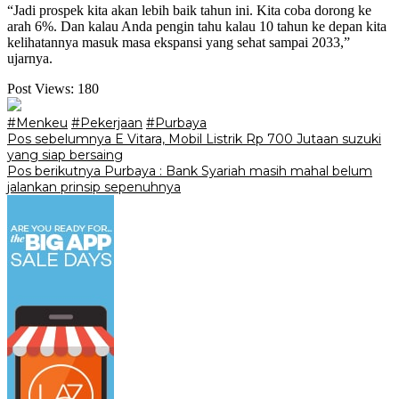
“Jadi prospek kita akan lebih baik tahun ini. Kita coba dorong ke
arah 6%. Dan kalau Anda pengin tahu kalau 10 tahun ke depan kita
kelihatannya masuk masa ekspansi yang sehat sampai 2033,”
ujarnya.
Post Views:
180
#Menkeu
#Pekerjaan
#Purbaya
Navigasi
Pos sebelumnya
E Vitara, Mobil Listrik Rp 700 Jutaan suzuki
yang siap bersaing
pos
Pos berikutnya
Purbaya : Bank Syariah masih mahal belum
jalankan prinsip sepenuhnya