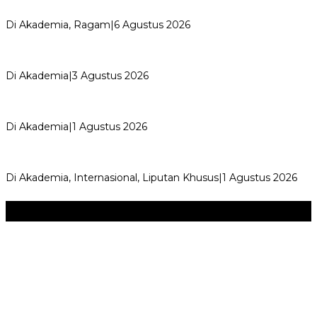
Kemerdekaan dan Maknanya
Di Akademia, Ragam
|
6 Agustus 2026
AYIMUN 2026 Depok Resmi Dibuka, Chandra: Ini Ruang
Lahirkan Pemimpin Masa Depan
Di Akademia
|
3 Agustus 2026
Wali Kota Supian Suri Lantik Pengurus Kwarcab Pramuka
Depok 2026–2031, Tegaskan …
Di Akademia
|
1 Agustus 2026
Weekend Bersama Kepala Sekolah, Lina, S.Pd., M.T.,
Ungkapkan Pengalaman 60 JP Di…
Di Akademia, Internasional, Liputan Khusus
|
1 Agustus 2026
Seni & Budaya
+
‎Bupati Dony Dorong Dewan Kebudayaan Jadi Penggerak
Implementasi Perda Sumedang …
JURNAL MATARUMA 2026 MENGUSUNG SEMANGAT
“BELAJAR DARI WARISAN, BERKARYA UNTUK PE…