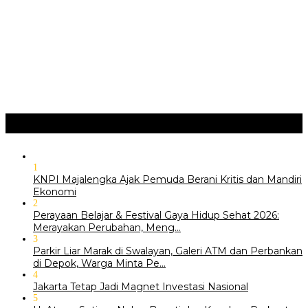
Hari Pertama Festival Depok Lama 2026 Pecah : Parade 12
Marga Banjiri Jalan Pemu…
‎Wabup Fajar Serahkan Bantuan Petani Tembakau di Sukasari
‎Bupati Tekankan Penguatan Akar Budaya dalam Pembukaan
Ngalaksa 2026
Ragam
+
1
KNPI Majalengka Ajak Pemuda Berani Kritis dan Mandiri
Ekonomi
2
Perayaan Belajar & Festival Gaya Hidup Sehat 2026:
Merayakan Perubahan, Meng…
3
Parkir Liar Marak di Swalayan, Galeri ATM dan Perbankan
di Depok, Warga Minta Pe…
4
Jakarta Tetap Jadi Magnet Investasi Nasional
5