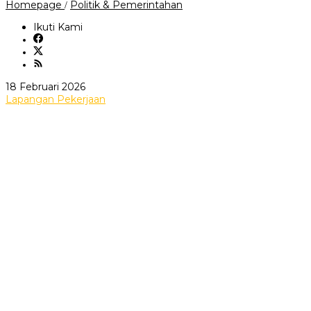
Purbaya
Homepage
Politik & Pemerintahan
/
:
Jangan
Ikuti Kami
Khawatir
akan
ada
banyak
lapangan
oleh
18 Februari 2026
Pekerjaan
andi
Lapangan Pekerjaan
sovian