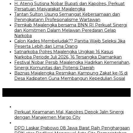
H. Ateng Sutisna Nobar Bupati dan Kapolres, Perkuat
Persatuan Masyarakat Majalengka
‎Tantan Sulton Usung Semangat Kebersamaan dan
Peningkatann Profesionalisme Wartawan
Pemkab Majalengka bersama BNN RI Perkuat Sinergi
dan Komitmen Dalam Melawan Peredaran Gelap
Narkoba
‎Calon Kades Membeludak?? Panitia Wajib Seleksi Jika
Peserta Lebih dari Lima Orang
Satnarkoba Polres Majalengka Ungkap 16 Kasus
Narkoba Periode Juli 2026, 16 Tersangka Diamankan
Festival Nobar Persib Majalengka Hadirkan Kemeriahan,
Sinergi Komunitas dan Potensi Daerah
Baznas Majalengka Resmikan Kampung Zakat ke-15 di
Desa Kadipaten Guna Membangun Kepedulian Sosial
Jangan Lewatkan
Perkuat Keamanan Mal, Kapolres Depok Jalin Sinergi
dengan Manajemen Margo City
DPD Laskar Prabowo 08 Jawa Barat Raih Penghargaan