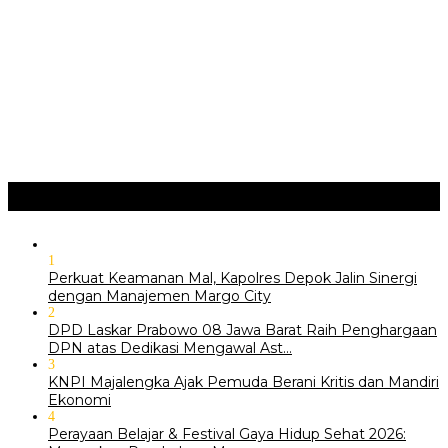
“BELAJAR DARI WARISAN, BERKARYA UNTUK PE…
Hari Pertama Festival Depok Lama 2026 Pecah : Parade 12
Marga Banjiri Jalan Pemu…
‎Wabup Fajar Serahkan Bantuan Petani Tembakau di Sukasari
‎Bupati Tekankan Penguatan Akar Budaya dalam Pembukaan
Ngalaksa 2026
Ragam
+
1
Perkuat Keamanan Mal, Kapolres Depok Jalin Sinergi
dengan Manajemen Margo City
2
DPD Laskar Prabowo 08 Jawa Barat Raih Penghargaan
DPN atas Dedikasi Mengawal Ast…
3
KNPI Majalengka Ajak Pemuda Berani Kritis dan Mandiri
Ekonomi
4
Perayaan Belajar & Festival Gaya Hidup Sehat 2026: