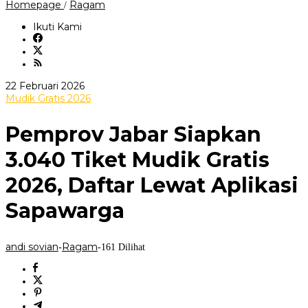
Pemprov
Homepage
Ragam
/
Jabar
Siapkan
Ikuti Kami
3.040
Tiket
Mudik
Gratis
2026,
oleh
22 Februari 2026
Daftar
andi
Mudik Gratis 2026
Lewat
sovian
Aplikasi
Sapawarga
Pemprov Jabar Siapkan
3.040 Tiket Mudik Gratis
2026, Daftar Lewat Aplikasi
Sapawarga
andi sovian
Ragam
-
-
161 Dilihat