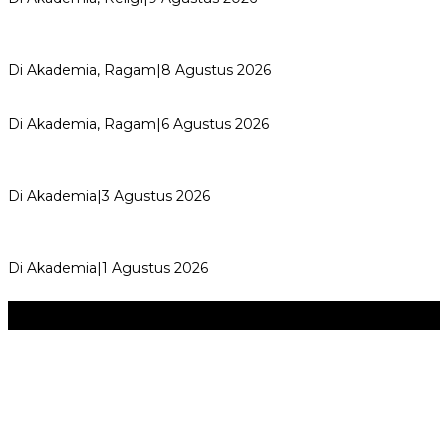
Perayaan Belajar & Festival Gaya Hidup Sehat 2026:
Merayakan Perubahan, Meng…
Di Akademia, Ragam
|
8 Agustus 2026
Kemerdekaan dan Maknanya
Di Akademia, Ragam
|
6 Agustus 2026
AYIMUN 2026 Depok Resmi Dibuka, Chandra: Ini Ruang
Lahirkan Pemimpin Masa Depan
Di Akademia
|
3 Agustus 2026
Wali Kota Supian Suri Lantik Pengurus Kwarcab Pramuka
Depok 2026–2031, Tegaskan …
Di Akademia
|
1 Agustus 2026
Seni & Budaya
+
‎Bupati Dony Dorong Dewan Kebudayaan Jadi Penggerak
Implementasi Perda Sumedang …
JURNAL MATARUMA 2026 MENGUSUNG SEMANGAT