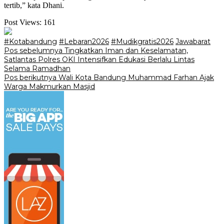
tertib,” kata Dhani.
Post Views:
161
#Kotabandung
#Lebaran2026
#Mudikgratis2026
Jawabarat
Navigasi
Pos sebelumnya
Tingkatkan Iman dan Keselamatan,
Satlantas Polres OKI Intensifkan Edukasi Berlalu Lintas
pos
Selama Ramadhan
Pos berikutnya
Wali Kota Bandung Muhammad Farhan Ajak
Warga Makmurkan Masjid