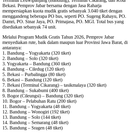
Terminal Leuwipanjang (Bandung), Terminal Cikarang, dan Kota
Bekasi. Pemprov Jabar bersama dengan Jasa Raharja
mempersiapkan kuota mudik gratis sebanyak 3.040 tiket dengan
menggandeng beberapa PO bus, seperti PO. Sugeng Rahayu, PO.
Damri, PO. Sinar Jaya, PO. Primajasa, PO. MGI. Total bus yang
disediakan sebanyak 74 unit.
Melalui Program Mudik Gratis Tahun 2026, Pemprov Jabar
menyediakan rute, baik dalam maupun luar Provinsi Jawa Barat, di
antaranya:
1. Bandung – Yogyakarta (320 tiket)
2. Bandung – Solo (320 tiket)
3. Yogyakarta – Bandung (360 tiket)
4. Bandung – Ciledug (120 tiket)
5. Bekasi – Purbalingga (80 tiket)
6. Bekasi – Bandung (120 tiket)
7. Bekasi (Terminal Cikarang) – tasikmalaya (320 tiket)
8. Bandung – Sukabumi (400 tiket)
9. Bogor (Cileungsi) – Bandung (320 tiket)
10. Bogor – Pelabuhan Ratu (200 tiket)
11. Bandung – Yogyakarta (48 tiket)
12. Bandung – Wonogiri (192 tiket)
13. Bandung – Solo (144 tiket)
14. Bandung – Semarang (48 tiket)
15. Bandung – Sragen (48 tiket)