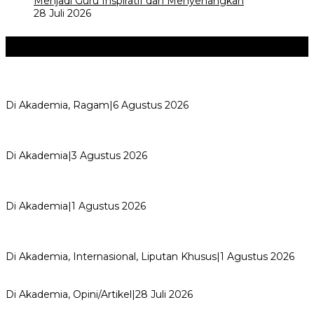
Menjadi Guru Inspiratif dan Menyenangkan
28 Juli 2026
Akademia
+
Kemerdekaan dan Maknanya
Di Akademia, Ragam
|
6 Agustus 2026
AYIMUN 2026 Depok Resmi Dibuka, Chandra: Ini Ruang
Lahirkan Pemimpin Masa Depan
Di Akademia
|
3 Agustus 2026
Wali Kota Supian Suri Lantik Pengurus Kwarcab Pramuka
Depok 2026–2031, Tegaskan …
Di Akademia
|
1 Agustus 2026
Weekend Bersama Kepala Sekolah, Lina, S.Pd., M.T.,
Ungkapkan Pengalaman 60 JP Di…
Di Akademia, Internasional, Liputan Khusus
|
1 Agustus 2026
Menjadi Guru Inspiratif dan Menyenangkan
Di Akademia, Opini/Artikel
|
28 Juli 2026