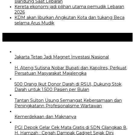
Bandung Saat Lebaran
Kereta ekonomi jadi pilihan utama pemudik Lebaran
2026
KDM akan liburkan Angkutan Kota dan tukang Beca
selama Arus Mudik
Jangan Lewatkan
Jakarta Tetap Jadi Magnet Investasi Nasional
H. Ateng Sutisna Nobar Bupati dan Kapolres, Perkuat
Persatuan Masyarakat Majalengka
500 Orang Ikut Donor Darah di RSUI, Dukung Stok
Darah untuk 1.500 Pasien per Bulan
‎Tantan Sulton Usung Semangat Kebersamaan dan
Peningkatann Profesionalisme Wartawan
Kemerdekaan dan Maknanya
PGI Depok Gelar Cek Mata Gratis di SDN Cilangkap 8,
H. Hamzah : Cegah Dampak Gadget Sejak Dini