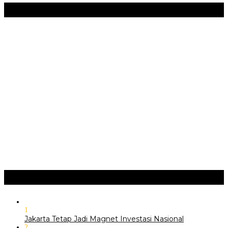
Seni & Budaya
+
‎Bupati Dony Dorong Dewan Kebudayaan Jadi Penggerak
Implementasi Perda Sumedang …
JURNAL MATARUMA 2026 MENGUSUNG SEMANGAT
“BELAJAR DARI WARISAN, BERKARYA UNTUK PE…
Hari Pertama Festival Depok Lama 2026 Pecah : Parade 12
Marga Banjiri Jalan Pemu…
‎Wabup Fajar Serahkan Bantuan Petani Tembakau di Sukasari
‎Bupati Tekankan Penguatan Akar Budaya dalam Pembukaan
Ngalaksa 2026
Ragam
+
1
Jakarta Tetap Jadi Magnet Investasi Nasional
2