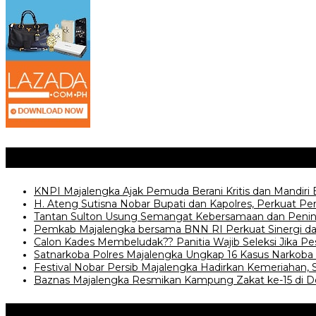
Posting Terkait
KNPI Majalengka Ajak Pemuda Berani Kritis dan Mandiri
H. Ateng Sutisna Nobar Bupati dan Kapolres, Perkuat P
‎Tantan Sulton Usung Semangat Kebersamaan dan Penin
Pemkab Majalengka bersama BNN RI Perkuat Sinergi d
‎Calon Kades Membeludak?? Panitia Wajib Seleksi Jika Pe
Satnarkoba Polres Majalengka Ungkap 16 Kasus Narkoba 
Festival Nobar Persib Majalengka Hadirkan Kemeriahan, 
Baznas Majalengka Resmikan Kampung Zakat ke-15 di D
Jangan Lewatkan