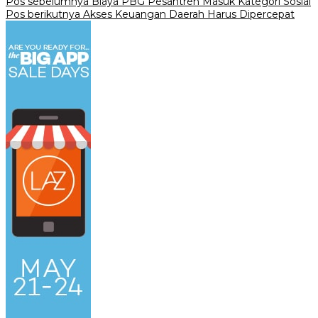
Navigasi
Pos sebelumnya
Biaya PBG Pesantren Masuk Kategori Sosial
Pos berikutnya
Akses Keuangan Daerah Harus Dipercepat
pos