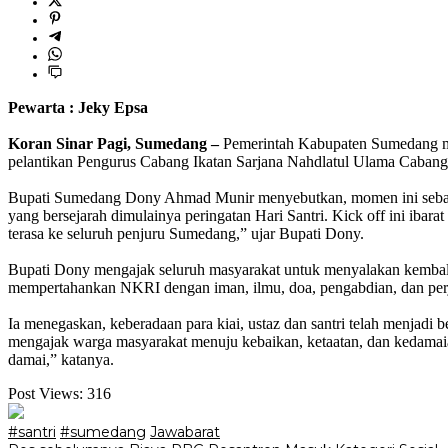
Pewarta : Jeky Epsa
‎Koran Sinar Pagi, Sumedang –
Pemerintah Kabupaten Sumedang mem
pelantikan Pengurus Cabang Ikatan Sarjana Nahdlatul Ulama Caba
‎Bupati Sumedang Dony Ahmad Munir menyebutkan, momen ini sebagai 
yang bersejarah dimulainya peringatan Hari Santri. Kick off ini iba
terasa ke seluruh penjuru Sumedang,” ujar Bupati Dony.
‎Bupati Dony mengajak seluruh masyarakat untuk menyalakan kembali 
mempertahankan NKRI dengan iman, ilmu, doa, pengabdian, dan perju
‎Ia menegaskan, keberadaan para kiai, ustaz dan santri telah menjad
mengajak warga masyarakat menuju kebaikan, ketaatan, dan kedamaian
damai,” katanya.
Post Views:
316
#santri
#sumedang
Jawabarat