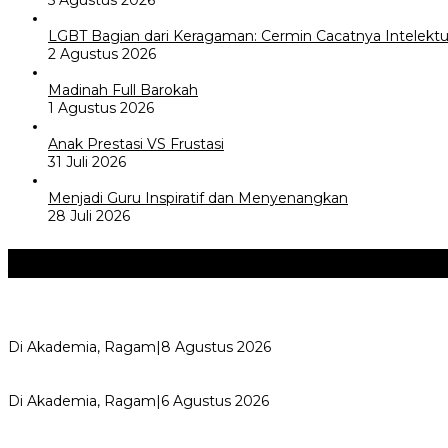
5 Agustus 2026
LGBT Bagian dari Keragaman: Cermin Cacatnya Intelektua
2 Agustus 2026
Madinah Full Barokah
1 Agustus 2026
Anak Prestasi VS Frustasi
31 Juli 2026
Menjadi Guru Inspiratif dan Menyenangkan
28 Juli 2026
Akademia
+
Perayaan Belajar & Festival Gaya Hidup Sehat 2026: Merayak
Di Akademia, Ragam
|
8 Agustus 2026
Kemerdekaan dan Maknanya
Di Akademia, Ragam
|
6 Agustus 2026
AYIMUN 2026 Depok Resmi Dibuka, Chandra: Ini Ruang Lahi