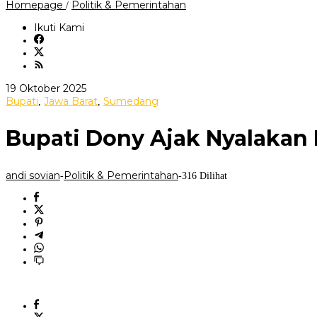
Bupati
Homepage
Politik & Pemerintahan
/
Dony
Ajak
Ikuti Kami
Nyalakan
Kembali
Semangat
Juang
Santri
oleh
19 Oktober 2025
andi
Bupati
Jawa Barat
Sumedang
,
,
sovian
Bupati Dony Ajak Nyalakan
andi sovian
Politik & Pemerintahan
-
-
316 Dilihat