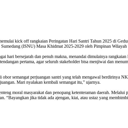
ulai kick off rangkaian Peringatan Hari Santri Tahun 2025 di Gedun
ng Sumedang (ISNU) Masa Khidmat 2025-2029 oleh Pimpinan Wilayah
hari bersejarah dan penuh makna, menandai dimulainya rangkaian kegi
rat tendangan pertama, agar seluruh stakeholder bisa menjiwai dan me
obor semangat perjuangan santri yang telah mengawal berdirinya NKRI 
angan. Mari nyalakan kembali semangat itu,” ujarnya.
i benteng moral masyarakat dan penopang ketenteraman daerah. Melalui 
. “Bayangkan jika tidak ada ajengan, kiai, atau ustaz yang membimbi