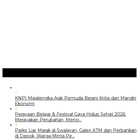
JURNAL MATARUMA 2026 MENGUSUNG SEMANGAT
“BELAJAR DARI WARISAN, BERKARYA UNTUK PE…
Hari Pertama Festival Depok Lama 2026 Pecah : Parade 12
Marga Banjiri Jalan Pemu…
‎Wabup Fajar Serahkan Bantuan Petani Tembakau di Sukasari
‎Bupati Tekankan Penguatan Akar Budaya dalam Pembukaan
Ngalaksa 2026
Ragam
+
1
KNPI Majalengka Ajak Pemuda Berani Kritis dan Mandiri
Ekonomi
2
Perayaan Belajar & Festival Gaya Hidup Sehat 2026:
Merayakan Perubahan, Meng…
3
Parkir Liar Marak di Swalayan, Galeri ATM dan Perbankan
di Depok, Warga Minta Pe…