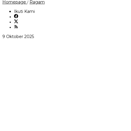
BTC
Homepage
Ragam
/
Berpeluang
50%
Ikuti Kami
Tembus
US$140K
Bulan
Ini,
Model
oleh
9 Oktober 2025
Historis
andi
Beri
sovian
Clue