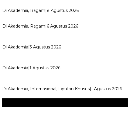
Merayakan Perubahan, Meng…
Di Akademia, Ragam
|
8 Agustus 2026
Kemerdekaan dan Maknanya
Di Akademia, Ragam
|
6 Agustus 2026
AYIMUN 2026 Depok Resmi Dibuka, Chandra: Ini Ruang
Lahirkan Pemimpin Masa Depan
Di Akademia
|
3 Agustus 2026
Wali Kota Supian Suri Lantik Pengurus Kwarcab Pramuka
Depok 2026–2031, Tegaskan …
Di Akademia
|
1 Agustus 2026
Weekend Bersama Kepala Sekolah, Lina, S.Pd., M.T.,
Ungkapkan Pengalaman 60 JP Di…
Di Akademia, Internasional, Liputan Khusus
|
1 Agustus 2026
Seni & Budaya
+
‎Bupati Dony Dorong Dewan Kebudayaan Jadi Penggerak
Implementasi Perda Sumedang …