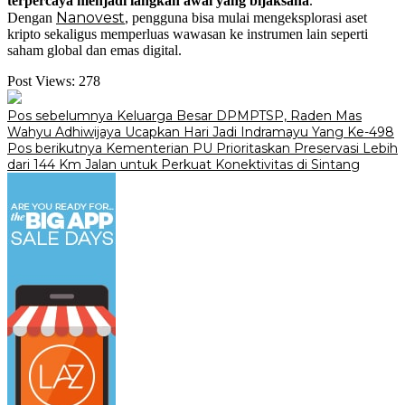
terpercaya menjadi langkah awal yang bijaksana
.
Nanovest
Dengan
, pengguna bisa mulai mengeksplorasi aset
kripto sekaligus memperluas wawasan ke instrumen lain seperti
saham global dan emas digital.
Post Views:
278
Navigasi
Pos sebelumnya
Keluarga Besar DPMPTSP, Raden Mas
Wahyu Adhiwijaya Ucapkan Hari Jadi Indramayu Yang Ke-498
pos
Pos berikutnya
Kementerian PU Prioritaskan Preservasi Lebih
dari 144 Km Jalan untuk Perkuat Konektivitas di Sintang