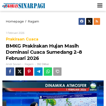
Lewati
ke
konten
‎BMKG
Homepage
Ragam
/
Prakirakan
Hujan
Oleh
1 Februari 2026
Masih
Andi
Dominasi
Prakiraan Cuaca
Sovian
Cuaca
‎BMKG Prakirakan Hujan Masih
Sumedang
2–
Dominasi Cuaca Sumedang 2–8
8
Februari 2026
Februari
2026
Andi Sovian
Ragam
-
-
392 Dilihat