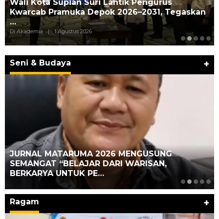
Wali Kota Supian Suri Lantik Pengurus
Kwarcab Pramuka Depok 2026–2031, Tegaskan
…
Di Akademia
|
1 Agustus 2026
Seni & Budaya
+
JURNAL MATARUMA 2026 MENGUSUNG
SEMANGAT “BELAJAR DARI WARISAN,
BERKARYA UNTUK PE…
Ragam
+