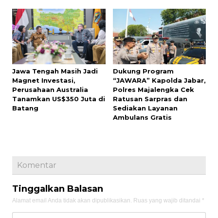
Jawa Tengah Masih Jadi
Dukung Program
Magnet Investasi,
“JAWARA” Kapolda Jabar,
Perusahaan Australia
Polres Majalengka Cek
Tanamkan US$350 Juta di
Ratusan Sarpras dan
Batang
Sediakan Layanan
Ambulans Gratis
Komentar
Tinggalkan Balasan
Alamat email Anda tidak akan dipublikasikan.
Ruas yang wajib ditandai
*