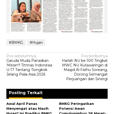
#BMKG
#Hujan
Navigasi
Pos sebelumnya
Pos berikutnya
‎Garuda Muda Panaskan
Harlah NU ke-100 Tingkat
pos
‘Mesin’!! Timnas Indonesia
MWC NU Kutawaringin di
U-17 Tantang Tiongkok
Masjid Al-Fathu Soreang,
Jelang Piala Asia 2026
Dorong Semangat
Perjuangan dan Sinergi
Posting Terkait
Awal April Panas
BMKG Peringatkan
Menyengat atau Masih
Potensi Awan
Hujan? Ini Prediksi BMKG
Cumulonimbus 26 Maret-