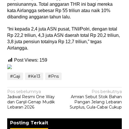
pensiunannya. Total anggaran THR ini bagi mereka
kata Airlangga sebesar Rp 55 triliun atau naik 10%
dibanding anggaran tahun lalu.
“Ini kepada 2,4 juta ASN pusat, TNI/Polri, dengan total
Rp 22,2 triliun, 4,3 juta ASN daerah total Rp 20,2 triliun,
3,8 juta pensiun totalnya Rp 12,7 triliun,” tegas
Airlangga.
Post Views:
159
#Gaji
#Ke13
#Pns
Navigasi
Pos sebelumnya
Pos berikutnya
Jadwal Resmi One Way
Amran Sebut Stok Bahan
pos
dan Ganjil-Genap Mudik
Pangan Jelang Lebaran
Lebaran 2026
Surplus, Gula-Cabai Cukup
Posting Terkait