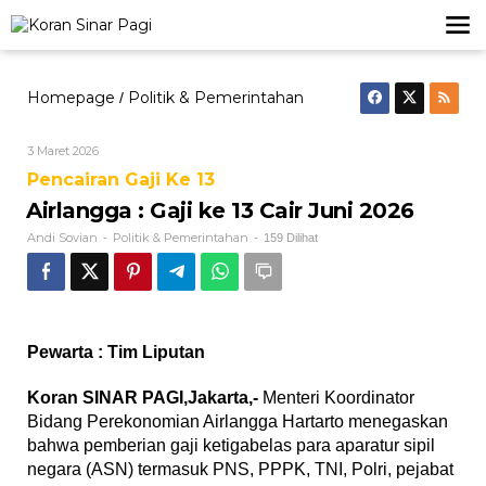
Lewati
ke
konten
Homepage
Politik & Pemerintahan
Airlangga
/
:
Gaji
Oleh
3 Maret 2026
ke
Andi
13
Pencairan Gaji Ke 13
Sovian
Cair
Airlangga : Gaji ke 13 Cair Juni 2026
Juni
2026
Andi Sovian
Politik & Pemerintahan
-
-
159 Dilihat
Pewarta : Tim Liputan
Koran SINAR PAGI,Jakarta,-
Menteri Koordinator
Bidang Perekonomian Airlangga Hartarto menegaskan
bahwa pemberian gaji ketigabelas para aparatur sipil
negara (ASN) termasuk PNS, PPPK, TNI, Polri, pejabat