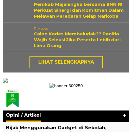
Pemkab Majalengka bersama BNN RI
Perkuat Sinergi dan Komitmen Dalam
Melawan Peredaran Gelap Narkoba
Pilkades
‎Calon Kades Membeludak?? Panitia
Wajib Seleksi Jika Peserta Lebih dari
Lima Orang
LIHAT SELENGKAPNYA
Opini / Artikel
+
Bijak Menggunakan Gadget di Sekolah,