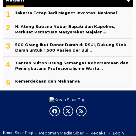
+
1
Jakarta Tetap Jadi Magnet Investasi Nasional
2
H. Ateng Sutisna Nobar Bupati dan Kapolres,
Perkuat Persatuan Masyarakat Majalen…
3
500 Orang Ikut Donor Darah di RSUI, Dukung Stok
Darah untuk 1.500 Pasien per Bul…
4
‎Tantan Sulton Usung Semangat Kebersamaan dan
Peningkatann Profesionalisme Warta…
5
Kemerdekaan dan Maknanya
Koran Sinar Pagi
Pedoman Media Siber
Redaksi
Login